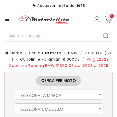
Accessori moto dal 1955
assistant_photo
0

Home
Per la tua moto
BMW
R 1300 GS ( 23
- )
Cupolini e Paramani R1300GS
Puig 22329
Cupolino Touring BMW R1300 GS dal 2023 al 2025
CERCA PER MOTO