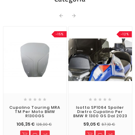


-15%
-12%










Cupolino Touring MRA
Isotta SP1064 Spoiler
TM Per Moto BMW
Dietro Cupolino Per
R1300GS
BMW R 1300 GS Dal 2023
106,35 €
59,05 €
126,00 €
67,10 €