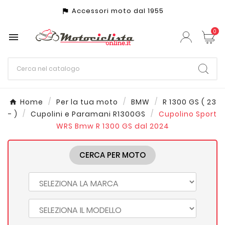
Accessori moto dal 1955
assistant_photo
0

Home
Per la tua moto
BMW
R 1300 GS ( 23
- )
Cupolini e Paramani R1300GS
Cupolino Sport
WRS Bmw R 1300 GS dal 2024
CERCA PER MOTO