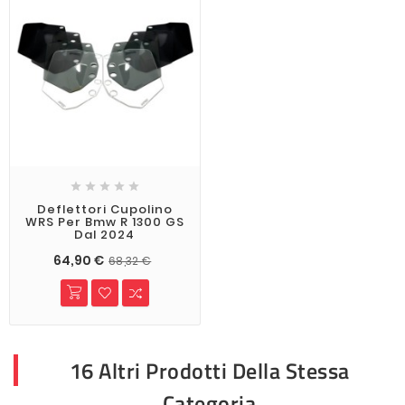





Deflettori Cupolino
WRS Per Bmw R 1300 GS
Dal 2024
64,90 €
68,32 €
16 Altri Prodotti Della Stessa
Categoria