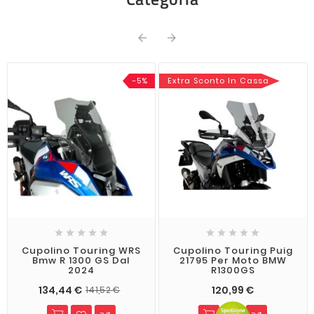


-5%
Extra Sconto In Cassa










Cupolino Touring WRS
Cupolino Touring Puig
Bmw R 1300 GS Dal
21795 Per Moto BMW
2024
R1300GS
134,44 €
120,99 €
141,52 €