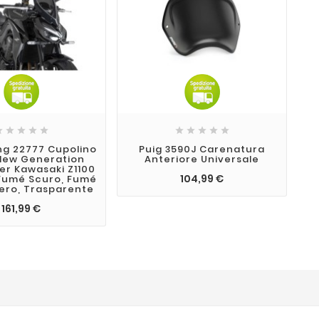










ng 22777 Cupolino
Puig 3590J Carenatura
P
New Generation
Anteriore Universale
Z
er Kawasaki Z1100
D
104,99 €
 Fumé Scuro, Fumé
Nero, Trasparente
161,99 €