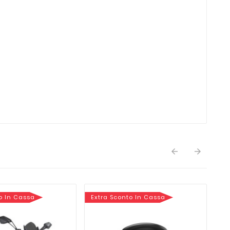


o In Cassa
Extra Sconto In Cassa