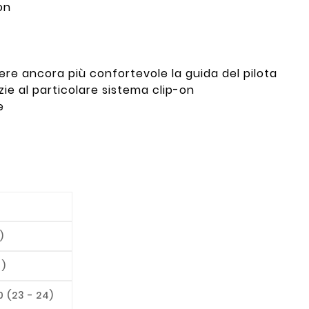
on
dere ancora più confortevole la guida del pilota
ie al particolare sistema clip-on
e
)
 )
 (23 - 24)