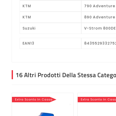
KTM
790 Adventure /
KTM
890 Adventure /
Suzuki
V-Strom 800DE 
EAN13
843552933275
16 Altri Prodotti Della Stessa Catego
Extra Sconto In Cassa
Extra Sconto In Cas