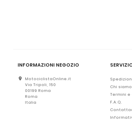
INFORMAZIONI NEGOZIO
SERVIZIO
location_on
MotociclistaOnline.it
Spedizion
Via Tripoli, 150
Chi siamo
00199 Roma
Termini e
Roma
F.A.Q.
Italia
Contatta
Informati