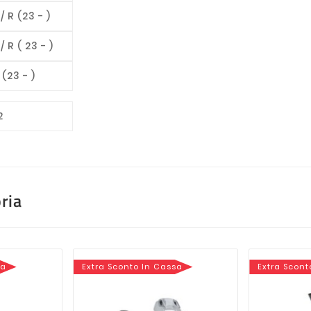
 R (23 - )
 R ( 23 - )
(23 - )
2
ria
sa
Extra Sconto In Cassa
Extra Scont