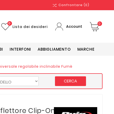
Confrontare
(0)
0
0
Account
Lista dei desideri
BI
INTERFONI
ABBIGLIAMENTO
MARCHE
iversale regolabile inclinabile Fumè
CERCA
flettore Clip-On