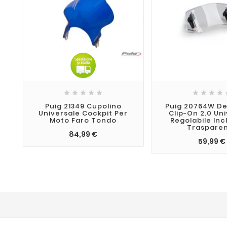









Puig 21349 Cupolino
Puig 20764W De
Universale Cockpit Per
Clip-On 2.0 Un
Moto Faro Tondo
Regolabile Inc
Traspare
84,99 €
59,99 €