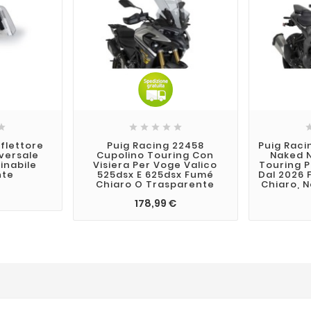







flettore
Puig Racing 22458
Puig Raci
iversale
Cupolino Touring Con
Naked 
linabile
Visiera Per Voge Valico
Touring P
nte
525dsx E 625dsx Fumé
Dal 2026
Chiaro O Trasparente
Chiaro, 
178,99 €