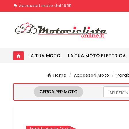
Accessori moto dal 1955
assistant_photo
LA TUA MOTO
LA TUA MOTO ELETTRICA
home
Home
Accessori Moto
Parab
CERCA PER MOTO
Extra Sconto In Cassa