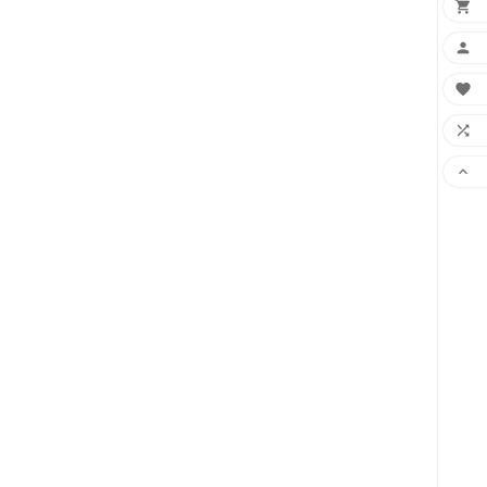




