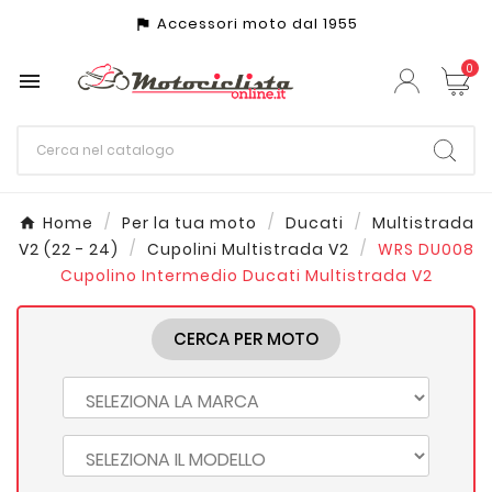
Accessori moto dal 1955
assistant_photo
0

Home
Per la tua moto
Ducati
Multistrada
V2 (22 - 24)
Cupolini Multistrada V2
WRS DU008
Cupolino Intermedio Ducati Multistrada V2
CERCA PER MOTO