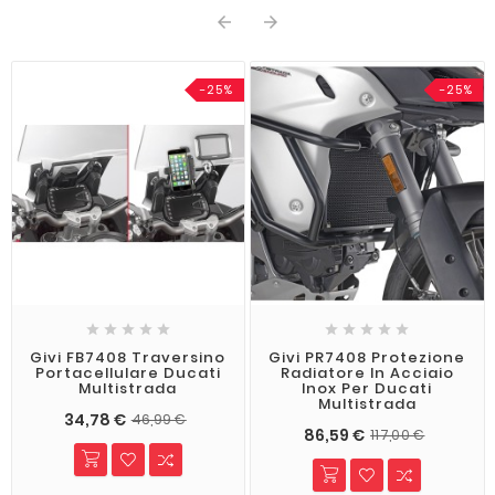


-25%
-25%










Givi FB7408 Traversino
Givi PR7408 Protezione
Portacellulare Ducati
Radiatore In Acciaio
Multistrada
Inox Per Ducati
Multistrada
34,78 €
46,99 €
86,59 €
117,00 €