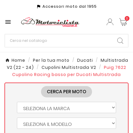
Accessori moto dal 1955
assistant_photo
0

Home
Per la tua moto
Ducati
Multistrada
V2 (22 - 24)
Cupolini Multistrada V2
Puig 7622
Cupolino Racing basso per Ducati Multistrada
CERCA PER MOTO