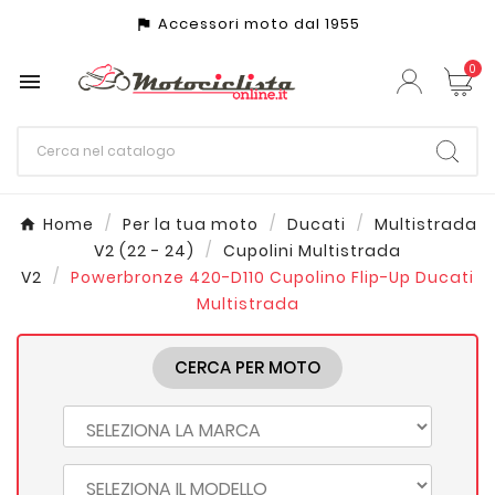
Accessori moto dal 1955
assistant_photo
0

Home
Per la tua moto
Ducati
Multistrada
V2 (22 - 24)
Cupolini Multistrada
V2
Powerbronze 420-D110 Cupolino Flip-Up Ducati
Multistrada
CERCA PER MOTO