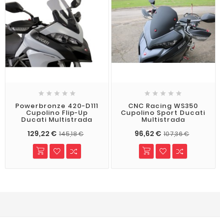










Powerbronze 420-D111
CNC Racing WS350
Cupolino Flip-Up
Cupolino Sport Ducati
Ducati Multistrada
Multistrada
129,22 €
96,62 €
145,18 €
107,36 €