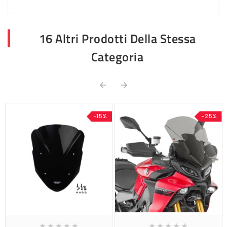
16 Altri Prodotti Della Stessa
Categoria


-15%
-25%









