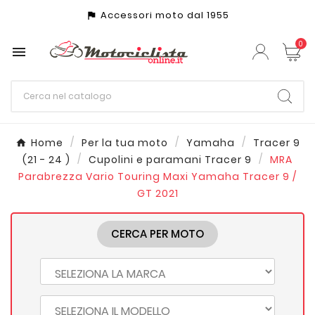
Accessori moto dal 1955
assistant_photo
0

Home
Per la tua moto
Yamaha
Tracer 9
(21 - 24 )
Cupolini e paramani Tracer 9
MRA
Parabrezza Vario Touring Maxi Yamaha Tracer 9 /
GT 2021
CERCA PER MOTO