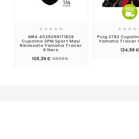









MRA 4025066171828
Puig 3762 Cupoli
Cupolino SPM Sport Maxi
Yamaha Tracer 
Ribassato Yamaha Tracer
134,99 
9 Nero
106,35 €
126,00 €