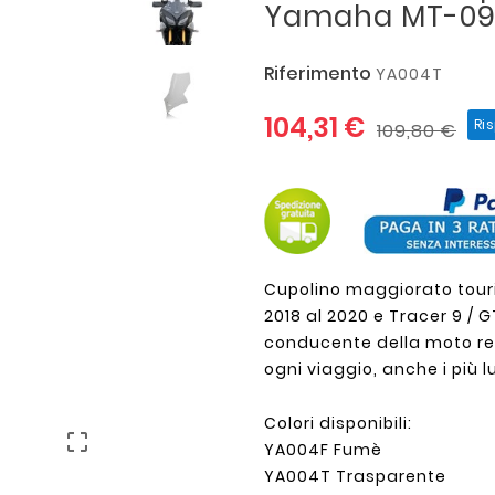
Yamaha MT-09
Riferimento
YA004T
104,31 €
Ri
109,80 €
Cupolino maggiorato tou
2018 al 2020 e Tracer 9 / G
conducente della moto re
ogni viaggio, anche i più l
Colori disponibili:

YA004F Fumè
YA004T Trasparente