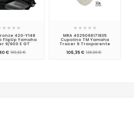










ronze 420-Y148
MRA 4025066171835
G
o FlipUp Yamaha
Cupolino TM Yamaha
Y
er 9/900 E GT
Tracer 9 Trasparente
40 €
106,35 €
190,32 €
126,00 €