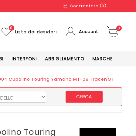
Confrontare
(0)
0
0
Account
Lista dei desideri
BI
INTERFONI
ABBIGLIAMENTO
MARCHE
04 Cupolino Touring Yamaha MT-09 Tracer/GT
CERCA
olino Touring