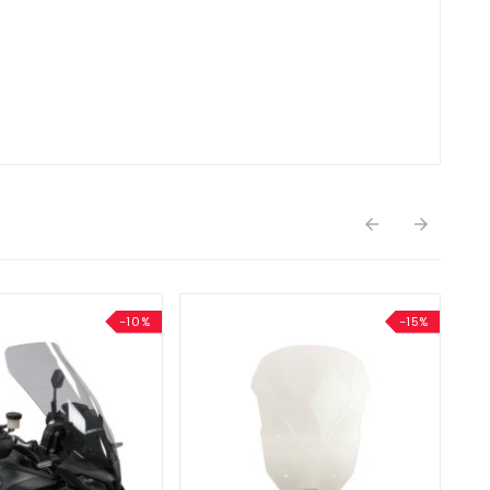


-10%
-15%