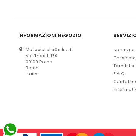
INFORMAZIONI NEGOZIO
SERVIZIO
location_on
MotociclistaOnline.it
Spedizion
Via Tripoli, 150
Chi siamo
00199 Roma
Termini e
Roma
F.A.Q.
Italia
Contatta
Informati