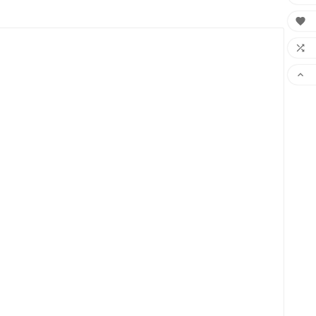


