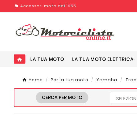
Accessori moto dal 1955
assistant_photo
LA TUA MOTO
LA TUA MOTO ELETTRICA
home
Home
Per la tua moto
Yamaha
Trace
CERCA PER MOTO