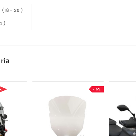
(18 - 20 )
4 )
ria
sa
-15%