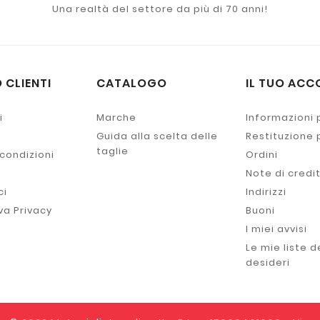
Una realtà del settore da più di 70 anni!
 CLIENTI
CATALOGO
IL TUO ACC
i
Marche
Informazioni 
Guida alla scelta delle
Restituzione
taglie
 condizioni
Ordini
Note di credi
ci
Indirizzi
va Privacy
Buoni
I miei avvisi
Le mie liste d
desideri