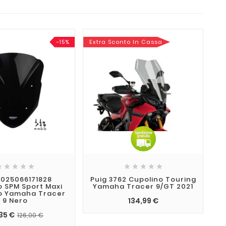
-15%
Extra Sconto In Cassa










025066171828
Puig 3762 Cupolino Touring
o SPM Sport Maxi
Yamaha Tracer 9/GT 2021
o Yamaha Tracer
134,99 €
9 Nero
35 €
126,00 €