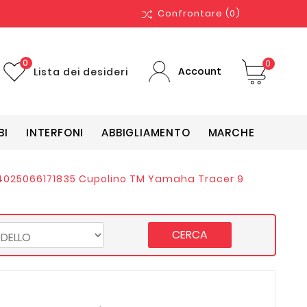
Confrontare
(0)
0
0
Account
Lista dei desideri
BI
INTERFONI
ABBIGLIAMENTO
MARCHE
4025066171835 Cupolino TM Yamaha Tracer 9
CERCA