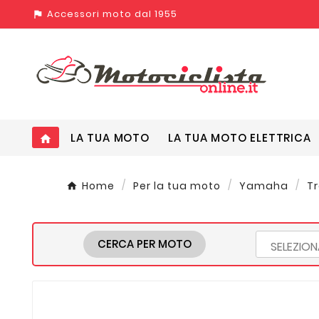
Accessori moto dal 1955
assistant_photo
LA TUA MOTO
LA TUA MOTO ELETTRICA
home
Home
Per la tua moto
Yamaha
Tr
CERCA PER MOTO