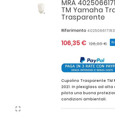
MRA 402506617
TM Yamaha Tra
Trasparente
Riferimento
402506617183
106,35 €
R
126,00 €
Cupolino Trasparente TM 
2021. In plexiglass ad alt
pilota una buona protezione
condizioni ambientali.
