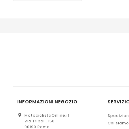
INFORMAZIONI NEGOZIO
SERVIZIO
location_on
MotociclistaOnline.it
Spedizion
Via Tripoli, 150
Chi siamo
00199 Roma