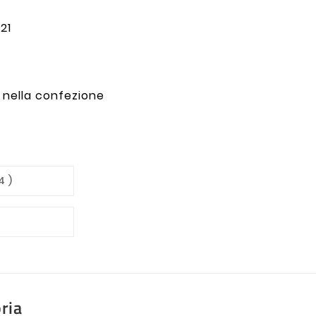
21
 nella confezione
4 )
ria