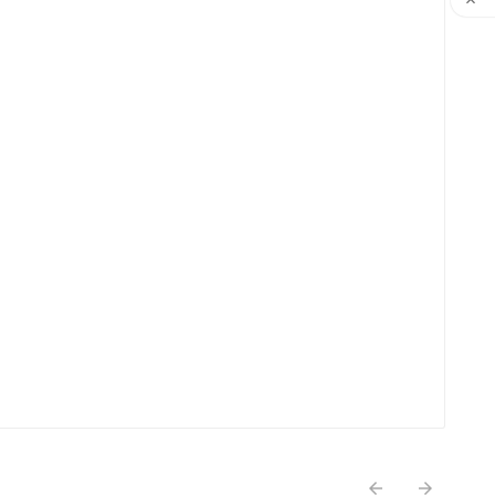


