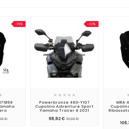
-15%
-10%






171859
Powerbronze 460-Y107
MRA 4
Yamaha
Cupolino Adventure Sport
Cupolin
ero
Yamaha Tracer 9 2021
Ribassat
98,82 €
,00 €
111,02 €
106,