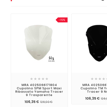
-15%









MRA 4025066171804
MRA 4025066
Cupolino SPM Sport Maxi
Cupolino TM 
Ribassato Yamaha Tracer
Tracer 9 N
9 Trasparente
106,35 €
126
106,35 €
126,00 €