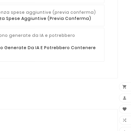
enza Spese Aggiuntive (previa Conferma)
no Generate Da IA E Potrebbero Contenere



