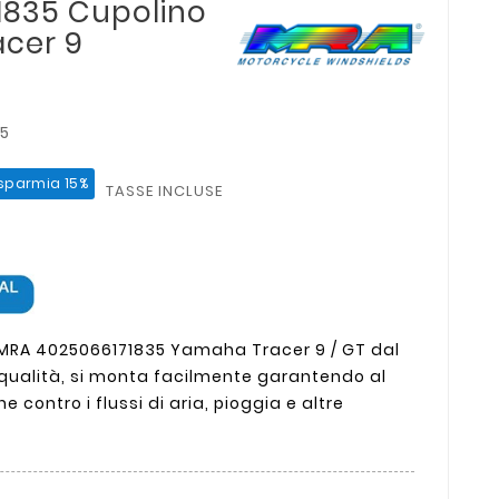
1835 Cupolino
cer 9
5
isparmia 15%
TASSE INCLUSE
MRA 4025066171835 Yamaha Tracer 9 / GT dal
a qualità, si monta facilmente garantendo al
 contro i flussi di aria, pioggia e altre