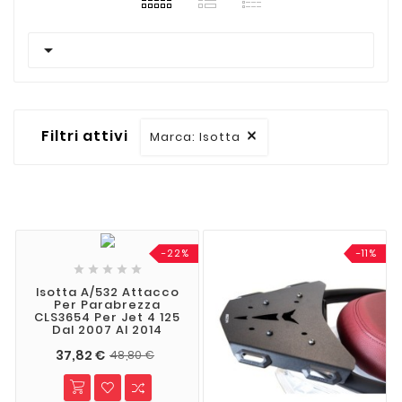

Filtri attivi
Marca: Isotta

-22%
-11%





Isotta A/532 Attacco
Per Parabrezza
CLS3654 Per Jet 4 125
Dal 2007 Al 2014
37,82 €
48,80 €