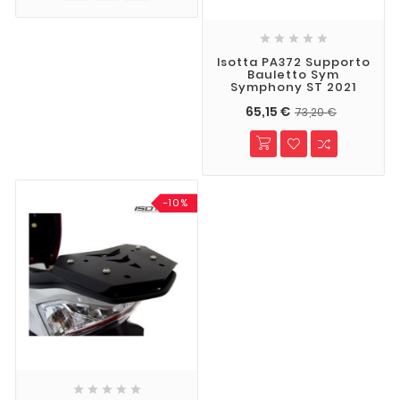





Isotta PA372 Supporto
Bauletto Sym
Symphony ST 2021
65,15 €
73,20 €
-10%




