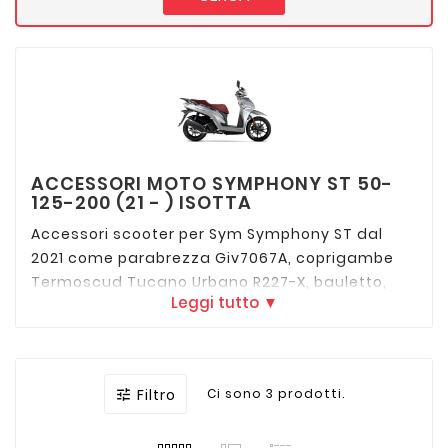
ACCESSORI MOTO SYMPHONY ST 50-
125-200 (21 - ) ISOTTA
Accessori scooter per Sym Symphony ST dal
2021 come parabrezza Giv7067A, coprigambe
Termoscud Tucano Urbano R227-X, bauletto,
Leggi tutto ▼
portapacchi Isotta ST372 o PA372, antifurto
blocca manubrio Shad Locks S0SY11SC o blocca
cavalletto S03 Push & Block.
Filtro
Ci sono 3 prodotti.
