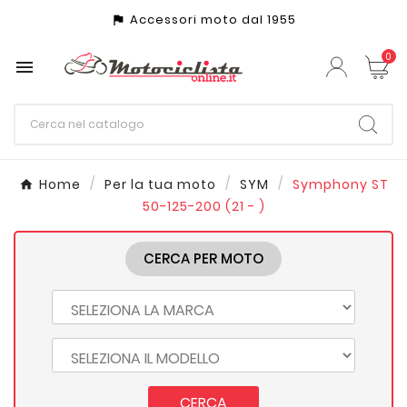
Accessori moto dal 1955
assistant_photo
0

Home
Per la tua moto
SYM
Symphony ST
50-125-200 (21 - )
CERCA PER MOTO
CERCA