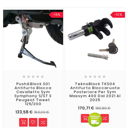
-15%
-10%










Push&Block S01
TeknoBlock TKS04
Antifurto Blocca
Antifurto Bloccaruota
Cavalletto Sym
Posteriore Per Sym
Symphony S/ST E
Maxsym 400 Dal 2021 Al
Peugeot Tweet
2025
125/200
170,71 €
189,89 €
133,58 €
159,00 €