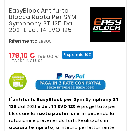
EasyBlock Antifurto
Blocca Ruota Per SYM
Symphony ST 125 Dal
2021 E Jet 14 EVO 125
Riferimento
EBS05
179,10 €
Risparmia 10%
199,00 €
TASSE INCLUSE
L'
antifurto EasyBlock per Sym Symphony ST
125
dal 2021
e Jet 14 EVO
125
è progettato per
bloccare la
ruota posteriore
, impedendo la
rotazione e prevenendo furti. Realizzato in
acciaio temprato
, si integra perfettamente