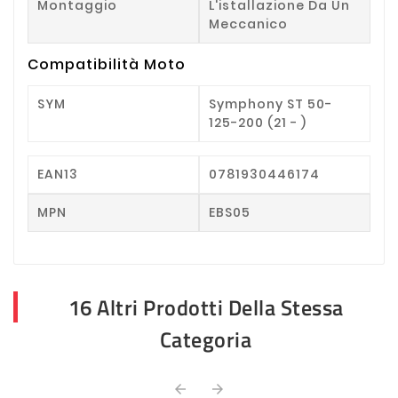
Montaggio
L'istallazione Da Un
Meccanico
Compatibilità Moto
SYM
Symphony ST 50-
125-200 (21 - )
EAN13
0781930446174
MPN
EBS05
16 Altri Prodotti Della Stessa
Categoria

