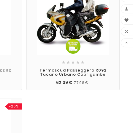









ucano
Termoscud Passeggero R092
Tucano Urbano Coprigambe
62,39 €
77,98 €
-20%