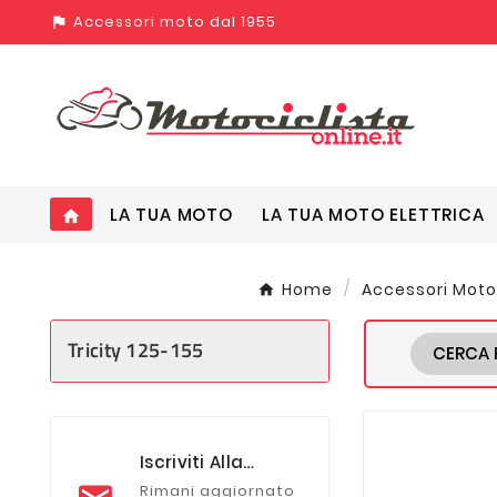
Accessori moto dal 1955
assistant_photo
LA TUA MOTO
LA TUA MOTO ELETTRICA
home
Home
Accessori Moto
Tricity 125-155
CERCA 
Iscriviti Alla
Newsletter
Rimani aggiornato