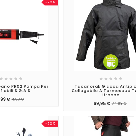
-20%










bano PR02 Pompa Per
Tucanorak Giacca Antipi
iabili S.G.A.S.
Collegabile A Termoscud 
Urbano
,99 €
4,99 €
59,98 €
74,98 €
-20%