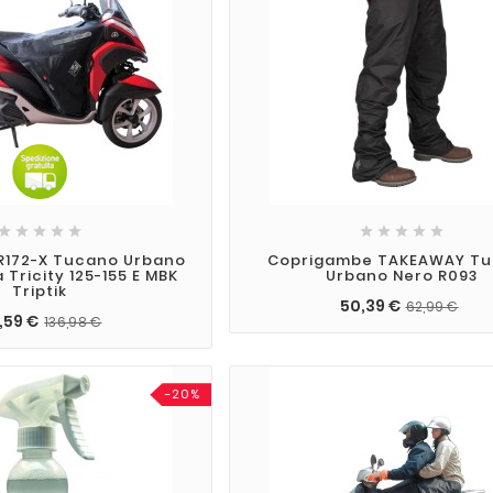










R172-X Tucano Urbano
Coprigambe TAKEAWAY T
Tricity 125-155 E MBK
Urbano Nero R093
Triptik
50,39 €
62,99 €
,59 €
136,98 €
-20%