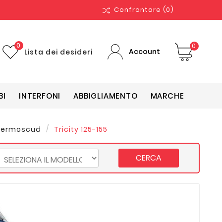
Confrontare
(0)
0
0
Account
Lista dei desideri
BI
INTERFONI
ABBIGLIAMENTO
MARCHE
ermoscud
Tricity 125-155
CERCA