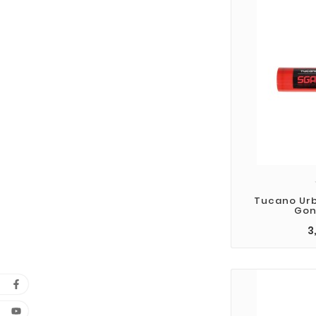
Tucano Ur
Gonf
3