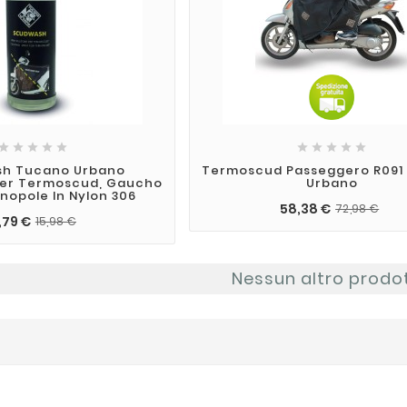










h Tucano Urbano
Termoscud Passeggero R091
Per Termoscud, Gaucho
Urbano
nopole In Nylon 306
58,38 €
72,98 €
,79 €
15,98 €
Nessun altro prodo