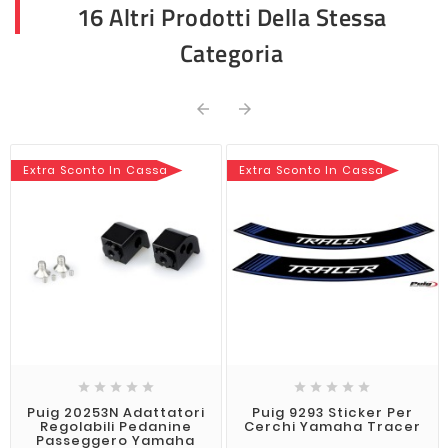
16 Altri Prodotti Della Stessa
Categoria


Extra Sconto In Cassa
Extra Sconto In Cassa










Puig 20253N Adattatori
Puig 9293 Sticker Per
Regolabili Pedanine
Cerchi Yamaha Tracer
Passeggero Yamaha