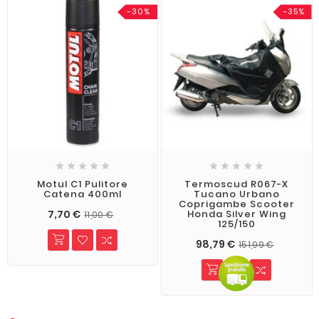
-30%
-35%










Motul C1 Pulitore
Termoscud R067-X
Catena 400ml
Tucano Urbano
Coprigambe Scooter
7,70 €
Honda Silver Wing
11,00 €
125/150
98,79 €
151,99 €