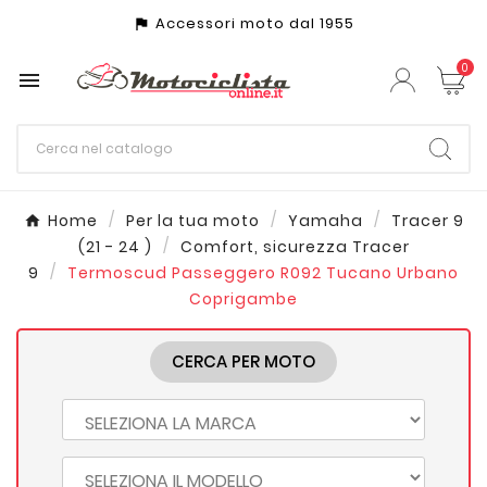
Accessori moto dal 1955
assistant_photo
0

Home
Per la tua moto
Yamaha
Tracer 9
(21 - 24 )
Comfort, sicurezza Tracer
9
Termoscud Passeggero R092 Tucano Urbano
Coprigambe
CERCA PER MOTO