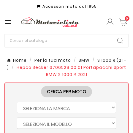
Accessori moto dal 1955
assistant_photo
0

Home
Per la tua moto
BMW
S 1000 R (21 -
)
Hepco Becker 6706528 00 01 Portapacchi Sport
BMW S 1000 R 2021
CERCA PER MOTO