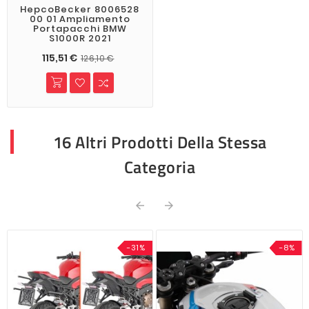
HepcoBecker 8006528
00 01 Ampliamento
Portapacchi BMW
S1000R 2021
115,51 €
126,10 €
16 Altri Prodotti Della Stessa
Categoria


-31%
-8%