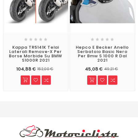










Kappa TR5141K Telai
Hepco E Becker Anello
Laterali Remove-X Per
Serbatoio Basic Nero
Borse Morbide Su BMW
Per Bmw S 1000 R Dal
S1000R 2021
2021
104,88 €
45,08 €
152,00 €
49,21 €