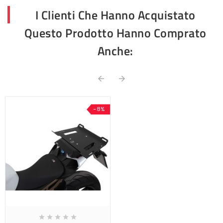
I Clienti Che Hanno Acquistato
Questo Prodotto Hanno Comprato
Anche:


-8%




