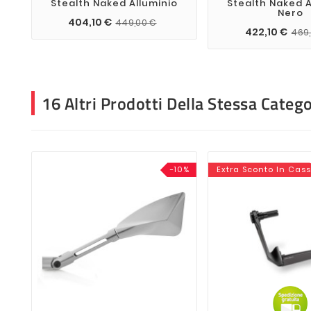
Stealth Naked Alluminio
Stealth Naked A
Nero
404,10 €
449,00 €
422,10 €
469
16 Altri Prodotti Della Stessa Catego
-10%
Extra Sconto In Cas