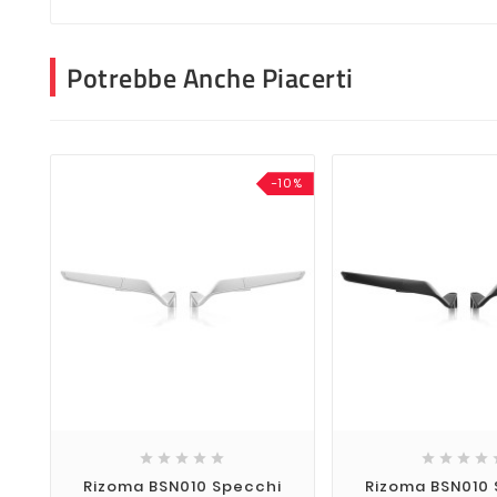
Potrebbe Anche Piacerti
-10%









Rizoma BSN010 Specchi
Rizoma BSN010