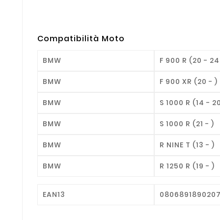
Compatibilità Moto
BMW
F 900 R (20 - 24
BMW
F 900 XR (20 - )
BMW
S 1000 R (14 - 20
BMW
S 1000 R (21 - )
BMW
R NINE T (13 - )
BMW
R 1250 R (19 - )
EAN13
080689189020