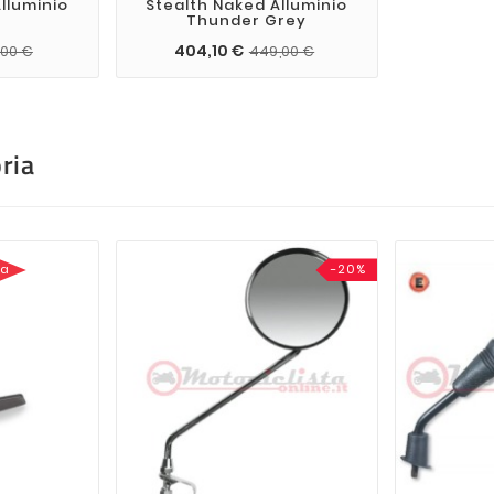
lluminio
Stealth Naked Alluminio
Thunder Grey
404,10 €
,00 €
449,00 €
ria
sa
-20%