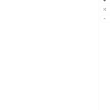


