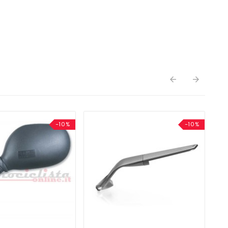


-10%
-10%