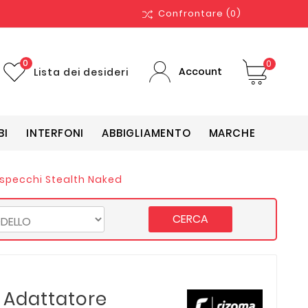
Confrontare
(0)
0
0
Account
Lista dei desideri
BI
INTERFONI
ABBIGLIAMENTO
MARCHE
specchi Stealth Naked
CERCA
 Adattatore