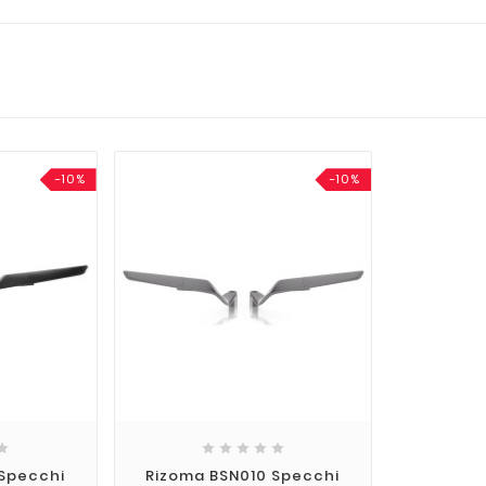
-10%
-10%






 Specchi
Rizoma BSN010 Specchi