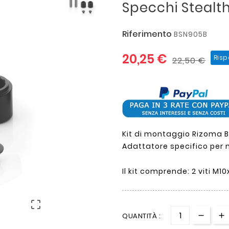
Specchi Stealt
Riferimento
BSN905B
20,25 €
Risp
22,50 €
Kit di montaggio Rizoma 
Adattatore specifico per
Il kit comprende: 2 viti M10x

QUANTITÀ :