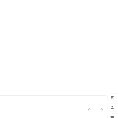




