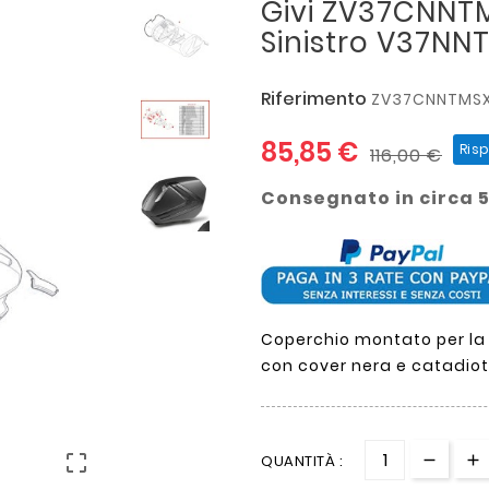
Givi ZV37CNNT
Sinistro V37NN
Riferimento
ZV37CNNTMS
85,85 €
Ris
116,00 €
Consegnato in circa 5
Coperchio montato per la v
con cover nera e catadiot

QUANTITÀ :