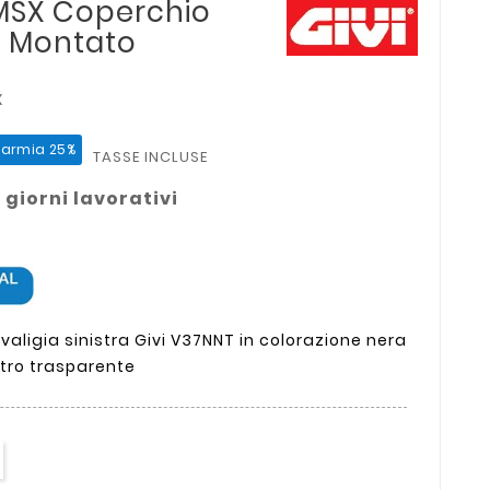
MSX Coperchio
T Montato
X
parmia 25%
TASSE INCLUSE
 giorni lavorativi
aligia sinistra Givi V37NNT in colorazione nera
tro trasparente