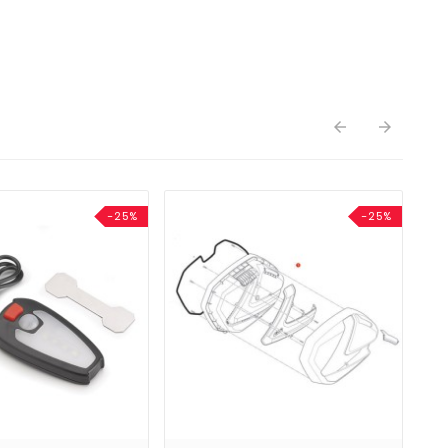


-25%
-25%