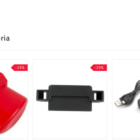
ria
-25%
-25%