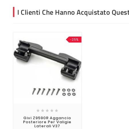
I Clienti Che Hanno Acquistato Que
-25%





Givi Z9590R Aggancio
Posteriore Per Valigie
Laterali V37