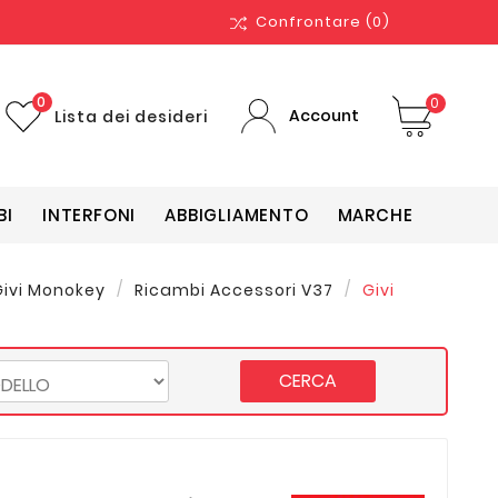
Confrontare
(0)
0
0
Account
Lista dei desideri
BI
INTERFONI
ABBIGLIAMENTO
MARCHE
Givi Monokey
Ricambi Accessori V37
Givi
CERCA