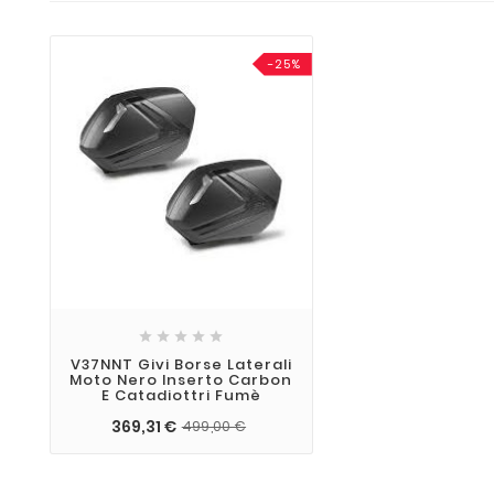
-25%





V37NNT Givi Borse Laterali
Moto Nero Inserto Carbon
E Catadiottri Fumè
369,31 €
499,00 €