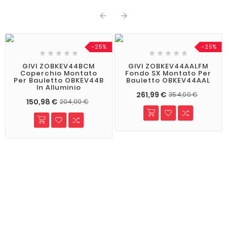


-25%
-25%










GIVI ZOBKEV44BCM
GIVI ZOBKEV44AALFM
Coperchio Montato
Fondo SX Montato Per
Per Bauletto OBKEV44B
Bauletto OBKEV44AAL
In Alluminio
261,99 €
354,00 €
150,98 €
204,00 €