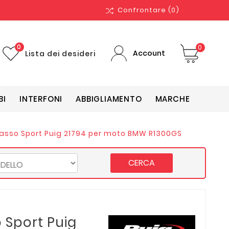
Confrontare
(0)
0
0
Account
Lista dei desideri
BI
INTERFONI
ABBIGLIAMENTO
MARCHE
asso Sport Puig 21794 per moto BMW R1300GS
CERCA
 Sport Puig