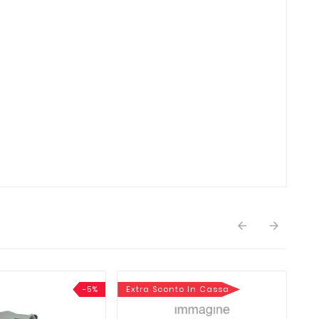


-5%
Extra Sconto In Cassa