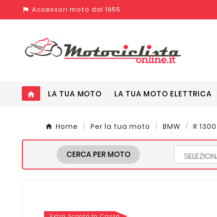
Accessori moto dal 1955
assistant_photo
LA TUA MOTO
LA TUA MOTO ELETTRICA
home
Home
Per la tua moto
BMW
R 1300
CERCA PER MOTO
Extra Sconto In Cassa