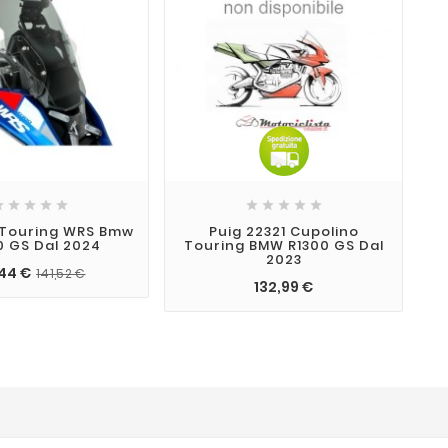










 Touring WRS Bmw
Puig 22321 Cupolino
G
0 GS Dal 2024
Touring BMW R1300 GS Dal
2023
,44 €
141,52 €
132,99 €