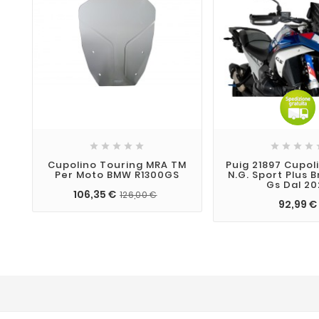









Cupolino Touring MRA TM
Puig 21897 Cupol
Per Moto BMW R1300GS
N.G. Sport Plus 
Gs Dal 20
106,35 €
126,00 €
92,99 €