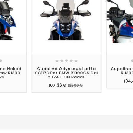






ino Naked
Cupolino Odysseus Isotta
Cupolino
Bmw R1300
SC1173 Per BMW R1300GS Dal
R 130
23
2024 CON Radar
134
107,36 €
122,00 €