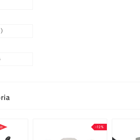
 )
6
ria
sa
-12%