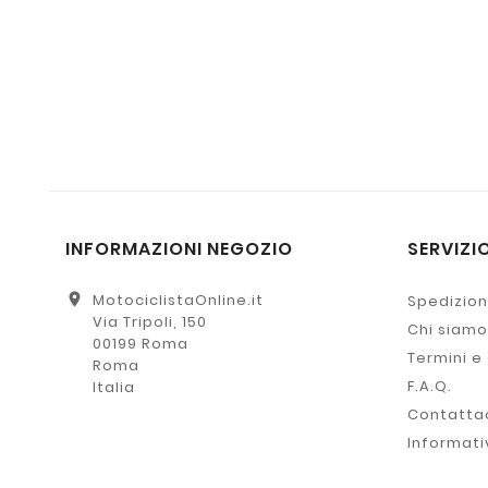
INFORMAZIONI NEGOZIO
SERVIZIO
location_on
MotociclistaOnline.it
Spedizion
Via Tripoli, 150
Chi siamo
00199 Roma
Termini e
Roma
F.A.Q.
Italia
Contatta
Informati