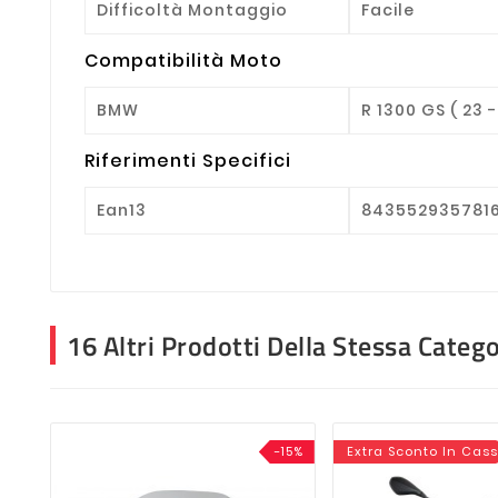
Difficoltà Montaggio
Facile
Compatibilità Moto
BMW
R 1300 GS ( 23 -
Riferimenti Specifici
Ean13
843552935781
16 Altri Prodotti Della Stessa Catego
-15%
Extra Sconto In Cas