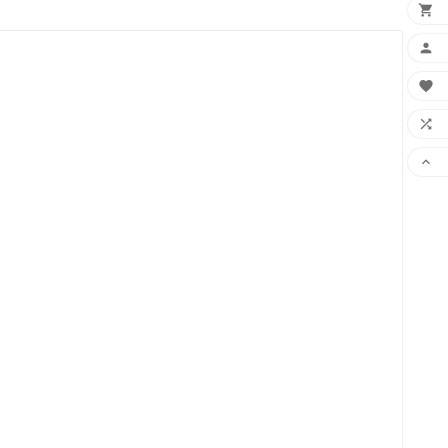




