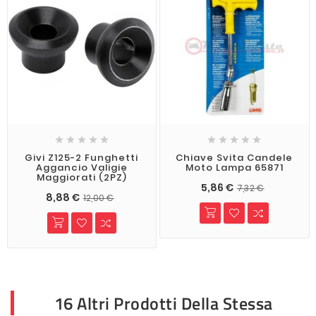










Givi Z125-2 Funghetti
Chiave Svita Candele
Aggancio Valigie
Moto Lampa 65871
Maggiorati (2PZ)
5,86 €
7,32 €
8,88 €
12,00 €
16 Altri Prodotti Della Stessa