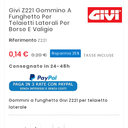
Givi Z221 Gommino A
Funghetto Per
Telaietti Laterali Per
Borse E Valigie
Riferimento
Z221
0,14 €
Risparmia 25%
0,20 €
TASSE INCLUSE
Consegnato in 24-48h
Gommini a funghetto Givi Z221 per telaietto
laterale