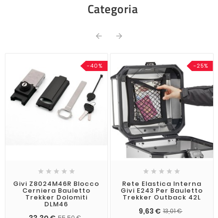
Categoria


-40%
-25%










Givi Z8024M46R Blocco
Rete Elastica Interna
Cerniera Bauletto
Givi E243 Per Bauletto
Trekker Dolomiti
Trekker Outback 42L
DLM46
9,63 €
13,01 €
33,30 €
55,50 €