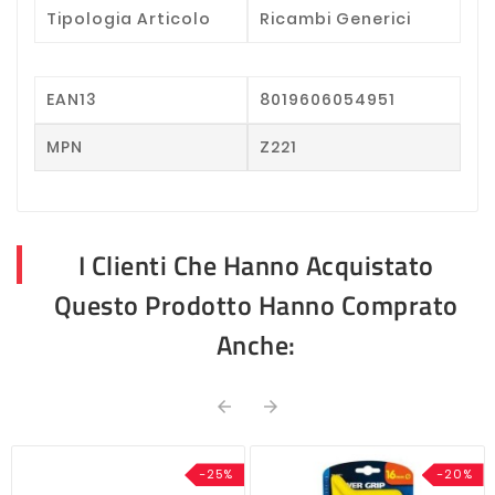
Tipologia Articolo
Ricambi Generici
EAN13
8019606054951
MPN
Z221
I Clienti Che Hanno Acquistato
Questo Prodotto Hanno Comprato
Anche:


-25%
-20%