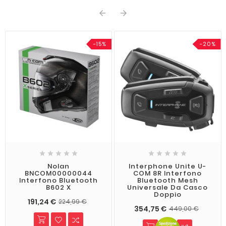


-15%
-20%










Nolan
Interphone Unite U-
BNCOM00000044
COM 8R Interfono
Interfono Bluetooth
Bluetooth Mesh
B602 X
Universale Da Casco
Doppio
191,24 €
224,99 €
354,75 €
449,00 €