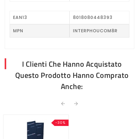
EAN13
8018080448393
MPN
INTERPHOUCOM8R
I Clienti Che Hanno Acquistato
Questo Prodotto Hanno Comprato
Anche:


-30%