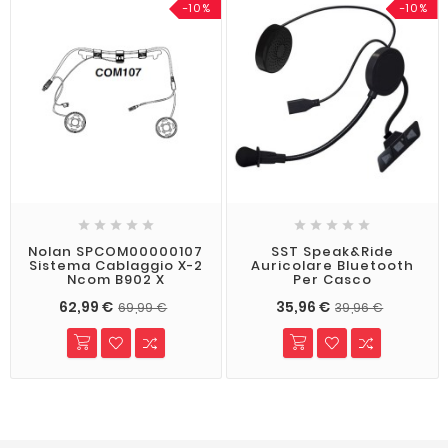
-10%
-10%










Nolan SPCOM00000107
SST Speak&Ride
Sistema Cablaggio X-2
Auricolare Bluetooth
Ncom B902 X
Per Casco
62,99 €
35,96 €
69,99 €
39,96 €