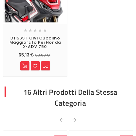





D1156ST Givi Cupolino
Maggiorato PerHonda
X-ADV 750
65,13 €
88,00 €
16 Altri Prodotti Della Stessa
Categoria

