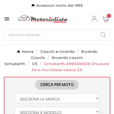
Accessori moto dal 1955
assistant_photo
0

Home
Caschi e ricambi
Ricambi
Caschi
Ricambi caschi
Schuberth
C5
Schuberth 4990010029 Chiusura
foro microfono casco C5
CERCA PER MOTO