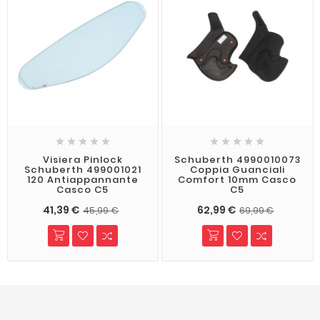










Visiera Pinlock
Schuberth 4990010073
Schuberth 499001021
Coppia Guanciali
120 Antiappannante
Comfort 10mm Casco
Casco C5
C5
41,39 €
62,99 €
45,99 €
69,99 €