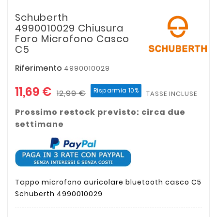
Schuberth
4990010029 Chiusura
Foro Microfono Casco
C5
Riferimento
4990010029
11,69 €
Risparmia 10%
12,99 €
TASSE INCLUSE
Prossimo restock previsto: circa due
settimane
Tappo microfono auricolare bluetooth casco C5
Schuberth
4990010029