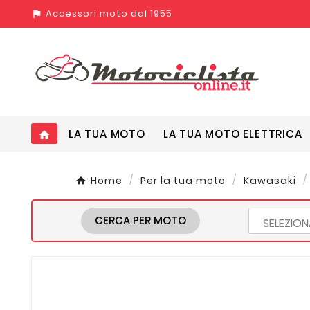
Accessori moto dal 1955
assistant_photo
LA TUA MOTO
LA TUA MOTO ELETTRICA
home
Home
Per la tua moto
Kawasaki
CERCA PER MOTO