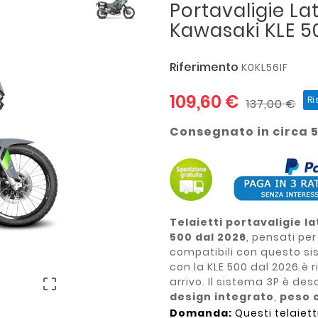
Portavaligie La
Kawasaki KLE 5
Riferimento
K0KL56IF
109,60 €
Ri
137,00 €
Consegnato in circa 5
Telaietti portavaligie la
500 dal 2026
, pensati per
compatibili con questo si
con la KLE 500 dal 2026 è r
arrivo. Il sistema 3P è de

design integrato
,
peso 
Domanda:
Questi telaiett