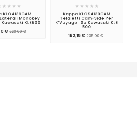










a KLO4139CAM
Kappa KLOS4139CAM
 Laterali Monokey
Telaietti Cam-Side Per
 Kawasaki KLE500
K'Voyager Su Kawasaki KLE
500
80 €
220,00 €
162,15 €
235,00 €