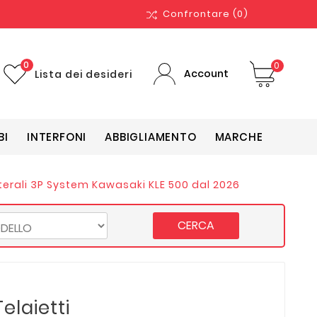
Confrontare
(0)
0
0
Account
Lista dei desideri
BI
INTERFONI
ABBIGLIAMENTO
MARCHE
aterali 3P System Kawasaki KLE 500 dal 2026
CERCA
elaietti