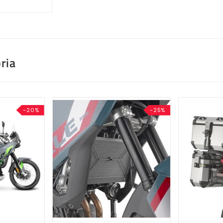
ria
-20%
-25%