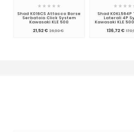









Shad K016CS Attacco Borse
Shad K0KL564P T
Serbatoio Click System
Laterali 4P 
Kawasaki KLE 500
Kawasaki KLE 500
21,52 €
136,72 €
26,90 €
170,