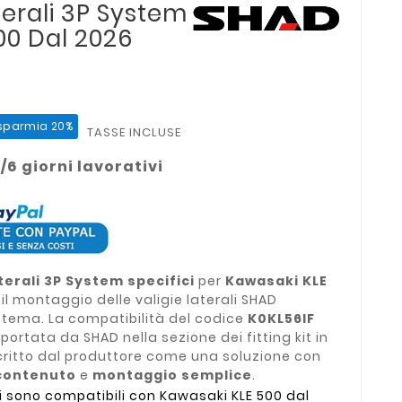
terali 3P System
00 Dal 2026
sparmia 20%
TASSE INCLUSE
/6 giorni lavorativi
terali 3P System specifici
per
Kawasaki KLE
 il montaggio delle valigie laterali SHAD
stema. La compatibilità del codice
K0KL56IF
iportata da SHAD nella sezione dei fitting kit in
scritto dal produttore come una soluzione con
contenuto
e
montaggio semplice
.
i sono compatibili con Kawasaki KLE 500 dal