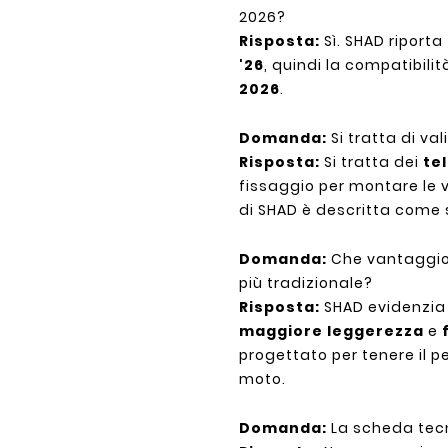
2026?
Risposta:
Sì. SHAD riporta
'26
, quindi la compatibil
2026
.
Domanda:
Si tratta di va
Risposta:
Si tratta dei
tel
fissaggio per montare le v
di SHAD è descritta come s
Domanda:
Che vantaggio h
più tradizionale?
Risposta:
SHAD evidenzia t
maggiore leggerezza
e
progettato per tenere il p
moto.
Domanda:
La scheda tecn