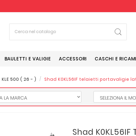
BAULETTI E VALIGIE
ACCESSORI
CASCHI E RICAM
KLE 500 ( 26 - )
Shad K0KL56IF telaietti portavaligie l
Shad K0KL56IF T