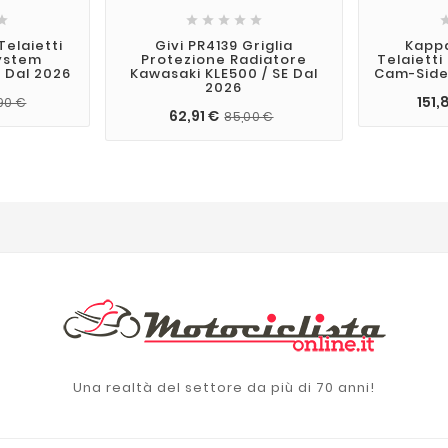






elaietti
Givi PR4139 Griglia
Kapp
System
Protezione Radiatore
Telaietti
 Dal 2026
Kawasaki KLE500 / SE Dal
Cam-Side
2026
151,
90 €
62,91 €
85,00 €
Una realtà del settore da più di 70 anni!