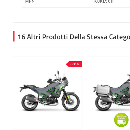
MPN
K0KL56IF
16 Altri Prodotti Della Stessa Catego
-20%