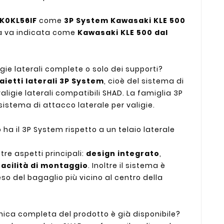
K0KL56IF
come
3P System Kawasaki KLE 500
ità va indicata come
Kawasaki KLE 500 dal
ligie laterali complete o solo dei supporti?
aietti laterali 3P System
, cioè del sistema di
aligie laterali compatibili SHAD. La famiglia 3P
istema di attacco laterale per valigie.
a il 3P System rispetto a un telaio laterale
re aspetti principali:
design integrato
,
facilità di montaggio
. Inoltre il sistema è
eso del bagaglio più vicino al centro della
ica completa del prodotto è già disponibile?