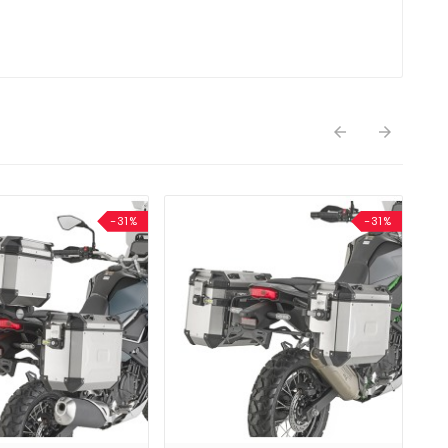


-31%
-31%