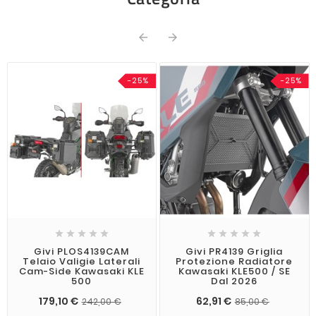


-25%
-25%










Givi PLOS4139CAM
Givi PR4139 Griglia
Telaio Valigie Laterali
Protezione Radiatore
Cam-Side Kawasaki KLE
Kawasaki KLE500 / SE
500
Dal 2026
179,10 €
62,91 €
242,00 €
85,00 €