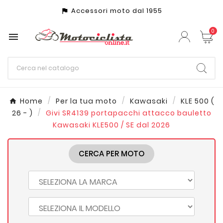
Accessori moto dal 1955
assistant_photo
0

Home
Per la tua moto
Kawasaki
KLE 500 (
26 - )
Givi SR4139 portapacchi attacco bauletto
Kawasaki KLE500 / SE dal 2026
CERCA PER MOTO