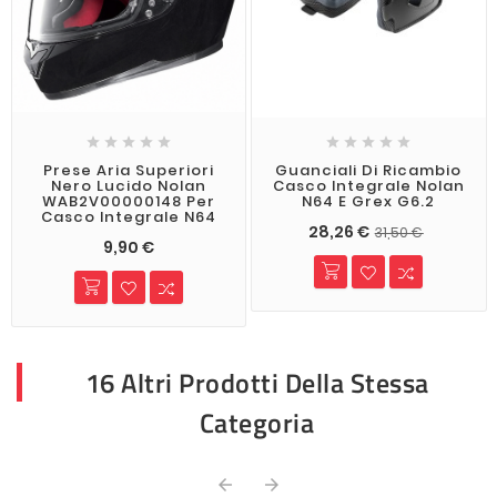










Prese Aria Superiori
Guanciali Di Ricambio
Nero Lucido Nolan
Casco Integrale Nolan
WAB2V00000148 Per
N64 E Grex G6.2
Casco Integrale N64
28,26 €
31,50 €
9,90 €
16 Altri Prodotti Della Stessa
Categoria

