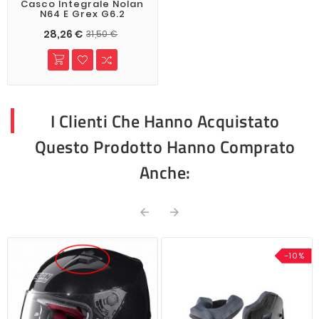
Casco Integrale Nolan
N64 E Grex G6.2
28,26 €
31,50 €
I Clienti Che Hanno Acquistato
Questo Prodotto Hanno Comprato
Anche:


-10%