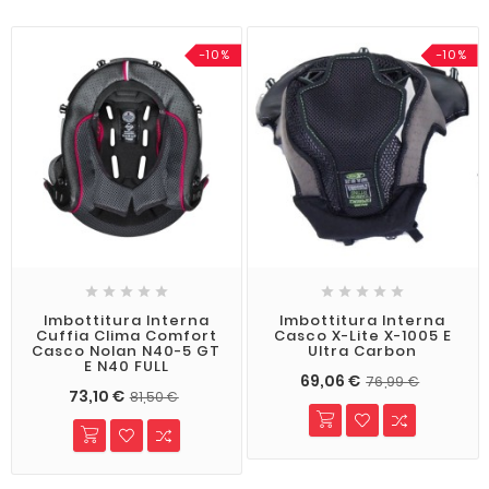
-10%
-10%










Imbottitura Interna
Imbottitura Interna
Cuffia Clima Comfort
Casco X-Lite X-1005 E
Casco Nolan N40-5 GT
Ultra Carbon
E N40 FULL
69,06 €
76,99 €
73,10 €
81,50 €