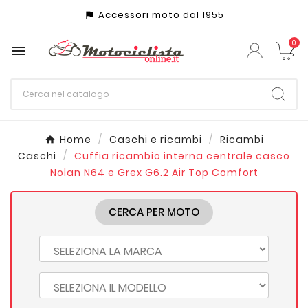
Accessori moto dal 1955
assistant_photo
0

Home
Caschi e ricambi
Ricambi
Caschi
Cuffia ricambio interna centrale casco
Nolan N64 e Grex G6.2 Air Top Comfort
CERCA PER MOTO