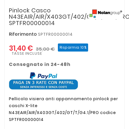
Pinlock Casco
N43EAIR/AIR/X403GT/402/GT/T/G4.1/PR
SPTFR00000014
Riferimento
SPTFR00000014
31,40 €
Risparmia 10%
35,00 €
TASSE INCLUSE
Consegnato in 24-48h
Pellicola visiera anti appannamento pinlock per
caschi X-lite
N43EAIR/AIR/X403GT/402/GT/T/G4.1/PRO codice
SPTFR00000014