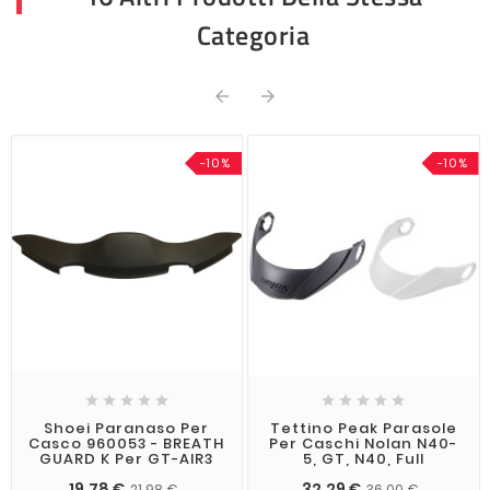
Categoria


-10%
-10%










Shoei Paranaso Per
Tettino Peak Parasole
Casco 960053 - BREATH
Per Caschi Nolan N40-
GUARD K Per GT-AIR3
5, GT, N40, Full
19,78 €
32,29 €
21,98 €
36,00 €