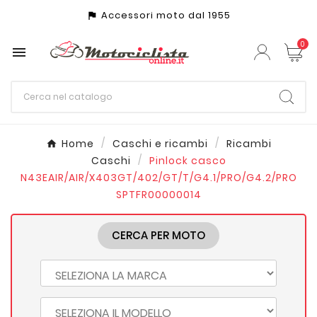
Accessori moto dal 1955
assistant_photo
0

Home
Caschi e ricambi
Ricambi
Caschi
Pinlock casco
N43EAIR/AIR/X403GT/402/GT/T/G4.1/PRO/G4.2/PRO
SPTFR00000014
CERCA PER MOTO