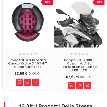
-10%
-31%










Imbottitura Interna
Kappa KD8703ST
Casco X-Lite X403 GT
Cupolino Alto
Clima Comfort
Trasparente Benelli
TRK502X
63,69 €
71,00 €
67,62 €
98,00 €
16 Altri Prodotti Della Stessa