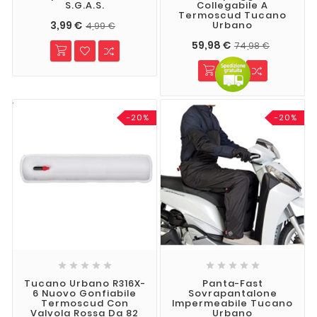
S.G.A.S.
Collegabile A
Termoscud Tucano
3,99 €
Urbano
4,99 €
59,98 €
74,98 €
-20%
-20%










Tucano Urbano R316X-
Panta-Fast
6 Nuovo Gonfiabile
Sovrapantalone
Termoscud Con
Impermeabile Tucano
Valvola Rossa Da 82
Urbano