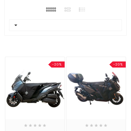

-20%
-20%









