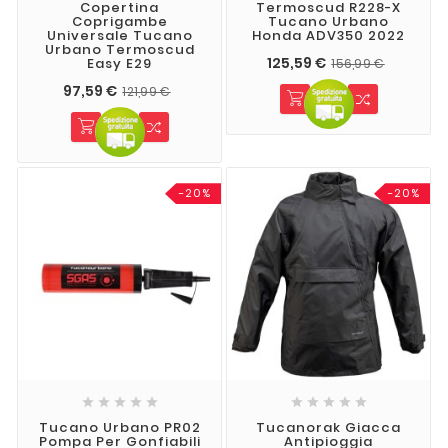
Copertina
Termoscud R228-X
Coprigambe
Tucano Urbano
Universale Tucano
Honda ADV350 2022
Urbano Termoscud
125,59 €
Easy E29
156,99 €
97,59 €
121,99 €
-20%
-20%










Tucano Urbano PR02
Tucanorak Giacca
Pompa Per Gonfiabili
Antipioggia