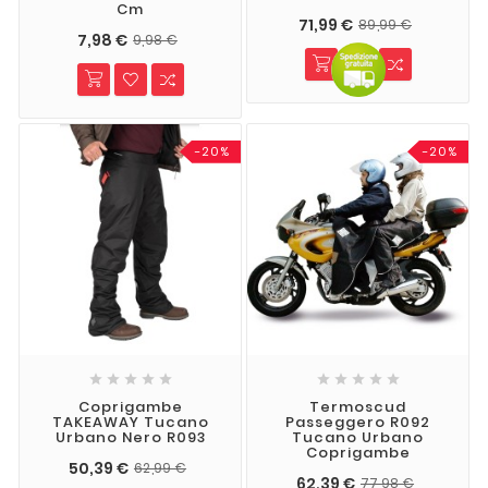
Cm
71,99 €
89,99 €
7,98 €
9,98 €
-20%
-20%










Coprigambe
Termoscud
TAKEAWAY Tucano
Passeggero R092
Urbano Nero R093
Tucano Urbano
Coprigambe
50,39 €
62,99 €
62,39 €
77,98 €