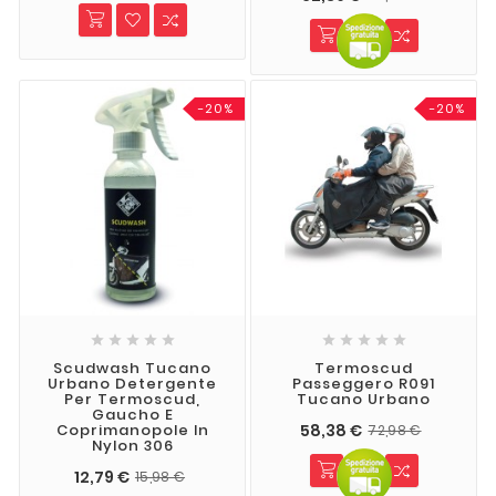
-20%
-20%










Scudwash Tucano
Termoscud
Urbano Detergente
Passeggero R091
Per Termoscud,
Tucano Urbano
Gaucho E
58,38 €
Coprimanopole In
72,98 €
Nylon 306
12,79 €
15,98 €