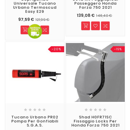
Universale Tucano
Passeggero Honda
Urbano Termoscud
Forza 750 2021
Easy E29
139,08 €
146,40 €
97,59 €
121,99 €
-20%
-15%










Tucano Urbano PR02
Shad H0FR71SC
Pompa Per Gonfiabili
Fissaggio Locks Per
S.G.A.S.
Honda Forza 750 2021