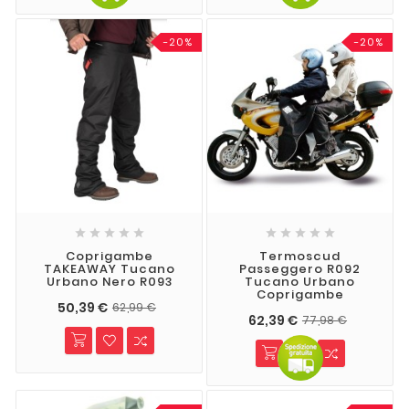
-20%
-20%










Coprigambe
Termoscud
TAKEAWAY Tucano
Passeggero R092
Urbano Nero R093
Tucano Urbano
Coprigambe
50,39 €
62,99 €
62,39 €
77,98 €