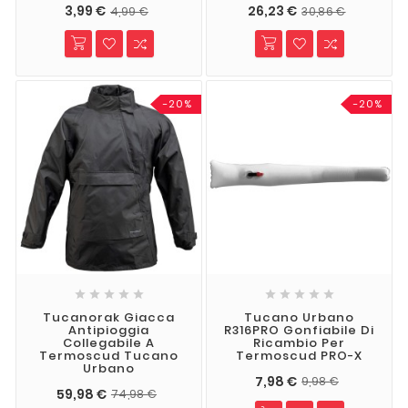
3,99 €
26,23 €
4,99 €
30,86 €
-20%
-20%










Tucanorak Giacca
Tucano Urbano
Antipioggia
R316PRO Gonfiabile Di
Collegabile A
Ricambio Per
Termoscud Tucano
Termoscud PRO-X
Urbano
7,98 €
9,98 €
59,98 €
74,98 €