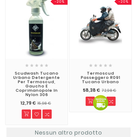
-20%
-20%










Scudwash Tucano
Termoscud
Urbano Detergente
Passeggero R091
Per Termoscud,
Tucano Urbano
Gaucho E
58,38 €
Coprimanopole In
72,98 €
Nylon 306
12,79 €
15,98 €
Nessun altro prodotto