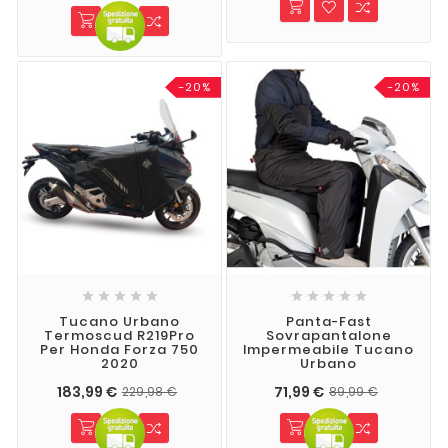
-20%
-20%










Tucano Urbano
Panta-Fast
Termoscud R219Pro
Sovrapantalone
Per Honda Forza 750
Impermeabile Tucano
2020
Urbano
183,99 €
71,99 €
229,98 €
89,99 €