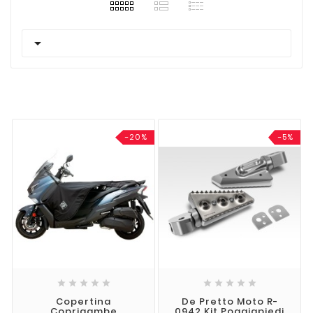

-20%
-5%










Copertina
De Pretto Moto R-
Coprigambe
0942 Kit Poggiapiedi