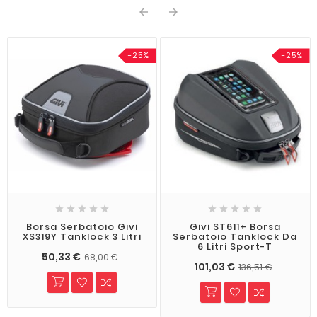


-25%
-25%










Borsa Serbatoio Givi
Givi ST611+ Borsa
XS319Y Tanklock 3 Litri
Serbatoio Tanklock Da
6 Litri Sport-T
50,33 €
68,00 €
101,03 €
136,51 €