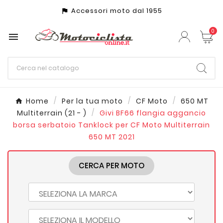
Accessori moto dal 1955
assistant_photo
0

Home
Per la tua moto
CF Moto
650 MT
Multiterrain (21 - )
Givi BF66 flangia aggancio
borsa serbatoio Tanklock per CF Moto Multiterrain
650 MT 2021
CERCA PER MOTO