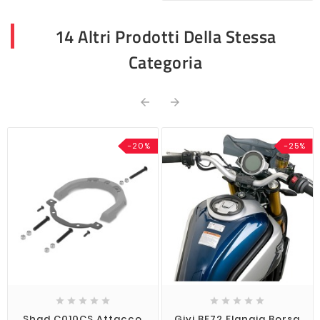
14 Altri Prodotti Della Stessa
Categoria


-20%
-25%










Shad C010CS Attacco
Givi BF72 Flangia Borsa