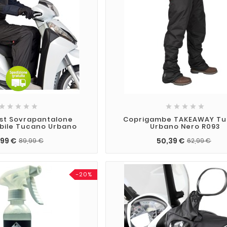










st Sovrapantalone
Coprigambe TAKEAWAY T
bile Tucano Urbano
Urbano Nero R093
,99 €
50,39 €
89,99 €
62,99 €
-20%