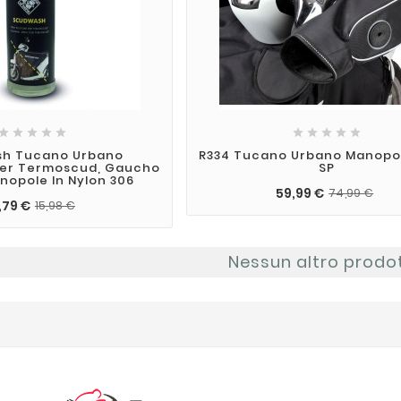










h Tucano Urbano
R334 Tucano Urbano Manopol
Per Termoscud, Gaucho
SP
nopole In Nylon 306
59,99 €
74,99 €
,79 €
15,98 €
Nessun altro prodo