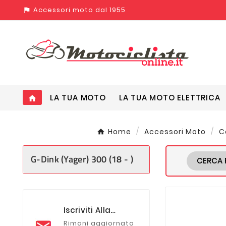
Accessori moto dal 1955
assistant_photo
LA TUA MOTO
LA TUA MOTO ELETTRICA
home
Home
Accessori Moto
C
G-Dink (Yager) 300 (18 - )
CERCA 
Iscriviti Alla
Newsletter
Rimani aggiornato