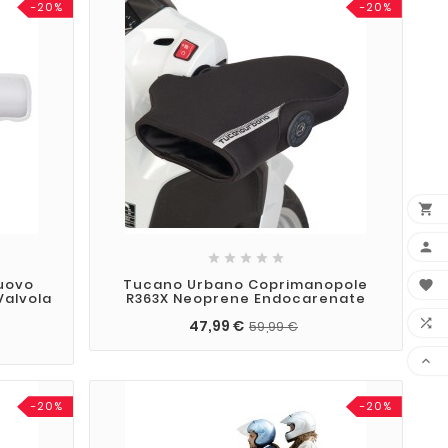
-20%
-20%







uovo
Tucano Urbano Coprimanopole

Valvola
R363X Neoprene Endocarenate

47,99 €
59,99 €

-20%
-20%