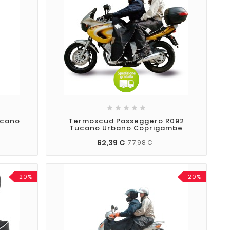





ucano
Termoscud Passeggero R092
Tucano Urbano Coprigambe
62,39 €
77,98 €
-20%
-20%