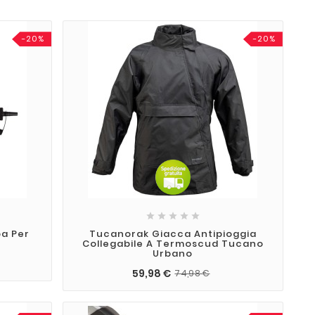
-20%
-20%





a Per
Tucanorak Giacca Antipioggia
Collegabile A Termoscud Tucano
Urbano
59,98 €
74,98 €