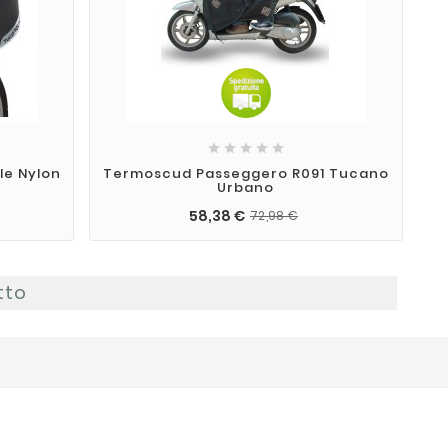





e Nylon
Termoscud Passeggero R091 Tucano
Urbano
58,38 €
72,98 €
tto