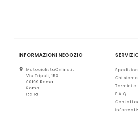
INFORMAZIONI NEGOZIO
SERVIZIO
location_on
MotociclistaOnline.it
Spedizion
Via Tripoli, 150
Chi siamo
00199 Roma
Termini e
Roma
F.A.Q.
Italia
Contatta
Informati