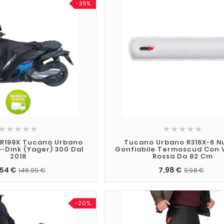
-35%










R199X Tucano Urbano
Tucano Urbano R316X-6 N
-Dink (Yager) 300 Dal
Gonfiabile Termoscud Con 
2018
Rossa Da 82 Cm
,54 €
7,98 €
146,99 €
9,98 €
-20%