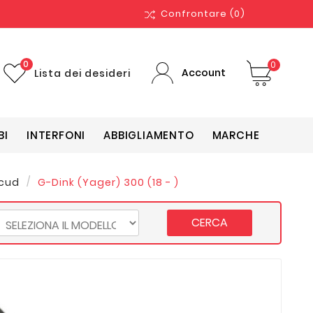
Confrontare
(0)
0
0
Account
Lista dei desideri
BI
INTERFONI
ABBIGLIAMENTO
MARCHE
cud
G-Dink (Yager) 300 (18 - )
CERCA