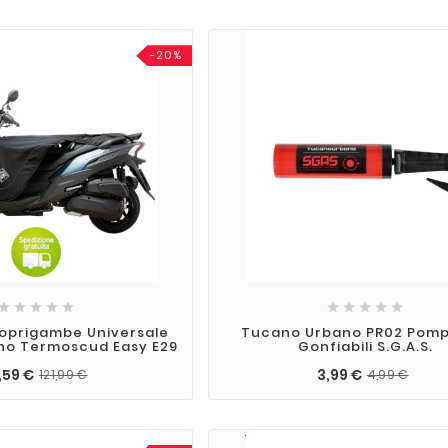
-20%










oprigambe Universale
Tucano Urbano PR02 Pomp
no Termoscud Easy E29
Gonfiabili S.G.A.S.
,59 €
3,99 €
121,99 €
4,99 €