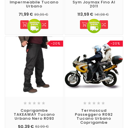
Impermeabile Tucano
Sym Joymax Fino Al
Urbano
2011
71,99 €
113,59 €
89,99 €
141,98 €
-20%
-20%










Coprigambe
Termoscud
TAKEAWAY Tucano
Passeggero R092
Urbano Nero R093
Tucano Urbano
Coprigambe
50,39 €
62,99 €