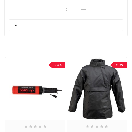

-20%
-20%









