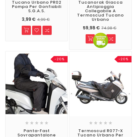
Tucano Urbano PR02
Tucanorak Giacca
Pompa Per Gonfiabili
Antipioggia
S.G.A.S.
Collegabile A
Termoscud Tucano
3,99 €
Urbano
4,99 €
59,98 €
74,98 €
-20%
-20%










Panta-Fast
Termoscud R077-X
Sovrapantalone
Tucano Urbano Per