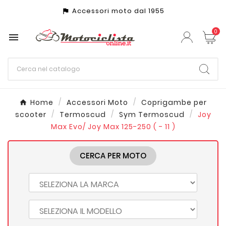
Accessori moto dal 1955
assistant_photo
0

Home
Accessori Moto
Coprigambe per
scooter
Termoscud
Sym Termoscud
Joy
Max Evo/ Joy Max 125-250 ( - 11 )
CERCA PER MOTO