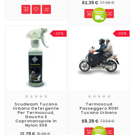
62,39 €
77,98 €
-20%
-20%










Scudwash Tucano
Termoscud
Urbano Detergente
Passeggero R091
Per Termoscud,
Tucano Urbano
Gaucho E
58,38 €
Coprimanopole In
72,98 €
Nylon 306
12,79 €
15,98 €