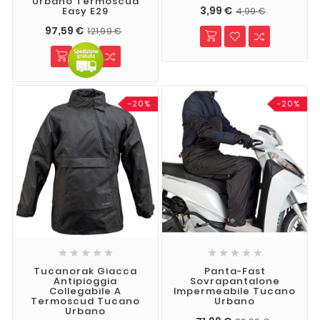
Urbano Termoscud
3,99 €
Easy E29
4,99 €
97,59 €
121,99 €
-20%
-20%










Tucanorak Giacca
Panta-Fast
Antipioggia
Sovrapantalone
Collegabile A
Impermeabile Tucano
Termoscud Tucano
Urbano
Urbano