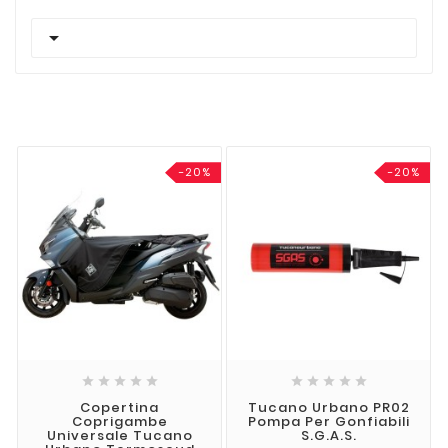

-20%
-20%










Copertina
Tucano Urbano PR02
Coprigambe
Pompa Per Gonfiabili
Universale Tucano
S.G.A.S.