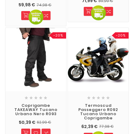
71,99 €
89,99 €
59,98 €
74,98 €
-20%
-20%










Coprigambe
Termoscud
TAKEAWAY Tucano
Passeggero R092
Urbano Nero R093
Tucano Urbano
Coprigambe
50,39 €
62,99 €
62,39 €
77,98 €