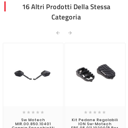
16 Altri Prodotti Della Stessa
Categoria












Sw Motech
Kit Pedane Regolabili
MIR.00.850.10401
ION Sw-Motech
Coppia Specchietti
FRS.05.011.10200/B Per