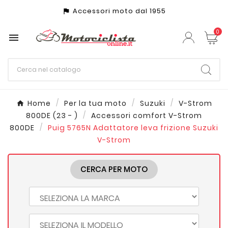
Accessori moto dal 1955
assistant_photo
0

Home
Per la tua moto
Suzuki
V-Strom
800DE (23 - )
Accessori comfort V-Strom
800DE
Puig 5765N Adattatore leva frizione Suzuki
V-Strom
CERCA PER MOTO