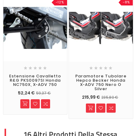
-12%
-8%










Estensione Cavalletto
Paramotore Tubolare
R&G PKS0097SI Honda
Hepco Becker Honda
NC750X, X-ADV 750
X-ADV 750 Nero O
Silver
52,24 €
59,37 €
215,99 €
235,80 €
16 Altri Prodotti Della Stessa