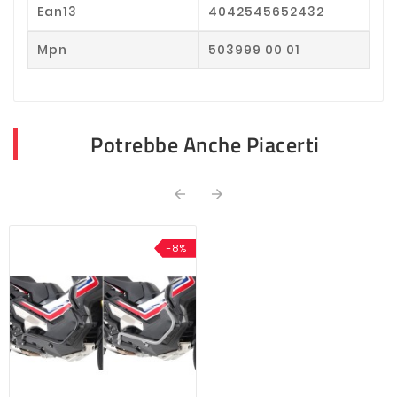
Ean13
4042545652432
Mpn
503999 00 01
Potrebbe Anche Piacerti


-8%