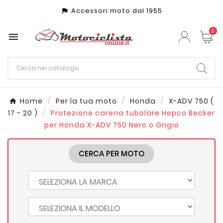
Accessori moto dal 1955
assistant_photo
0

Home
Per la tua moto
Honda
X-ADV 750 (
17 - 20 )
Protezione carena tubolare Hepco Becker
per Honda X-ADV 750 Nero o Grigio
CERCA PER MOTO