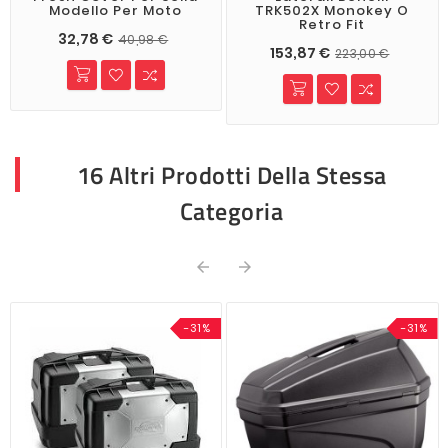
Modello Per Moto
TRK502X Monokey O
Retro Fit
32,78 €
40,98 €
153,87 €
223,00 €
16 Altri Prodotti Della Stessa
Categoria


-31%
-31%