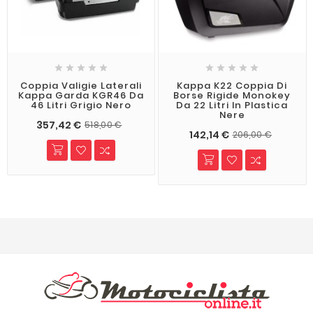










Coppia Valigie Laterali
Kappa K22 Coppia Di
Kappa Garda KGR46 Da
Borse Rigide Monokey
46 Litri Grigio Nero
Da 22 Litri In Plastica
Nere
357,42 €
518,00 €
142,14 €
206,00 €