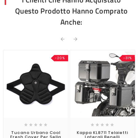
Questo Prodotto Hanno Comprato
Anche:


-20%
-31%










Tucano Urbano Cool
Kappa KL8711 Telaietti
Fresh Cover Per Sella
Laterali Benelli