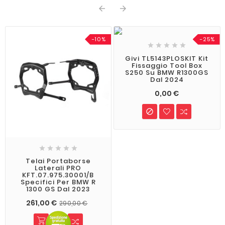


-10%
-25%





Givi TL5143PLOSKIT Kit
Fissaggio Tool Box
S250 Su BMW R1300GS
Dal 2024
0,00 €






Telai Portaborse
Laterali PRO
KFT.07.975.30001/B
Specifici Per BMW R
1300 GS Dal 2023
261,00 €
290,00 €