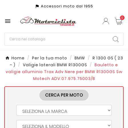
Accessori moto dal 1955
assistant_photo
0

Home
Per la tua moto
BMW
R 1300 GS ( 23
- )
Valigie laterali BMW R1300GS
Bauletto e
valigie alluminio Trax Adv Nere per BMW R1300GS Sw
Motech ADV.07.975.75003/B
CERCA PER MOTO