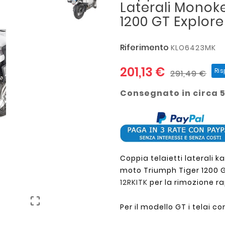
Laterali Monok
1200 GT Explore
Riferimento
KLO6423MK
201,13 €
Ri
291,49 €
Consegnato in circa 5
Coppia telaietti lateral
moto Triumph Tiger 1200 G
12RKITK
per la rimozione rap

Per il modello GT i telai co