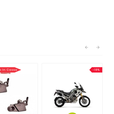


o In Cassa
-18%