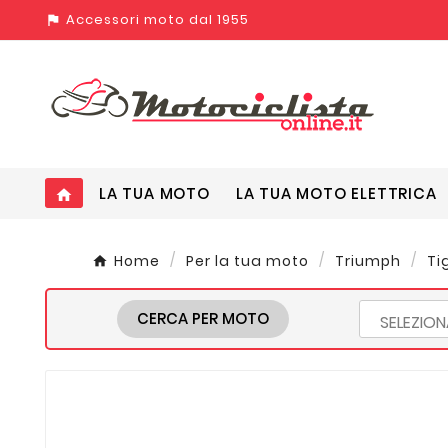
Accessori moto dal 1955
assistant_photo
LA TUA MOTO
LA TUA MOTO ELETTRICA
home
Home
Per la tua moto
Triumph
Ti
CERCA PER MOTO