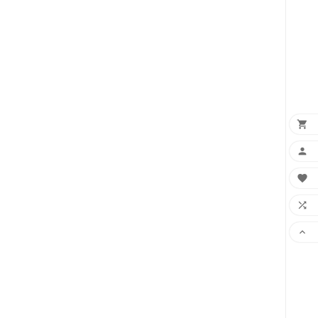




