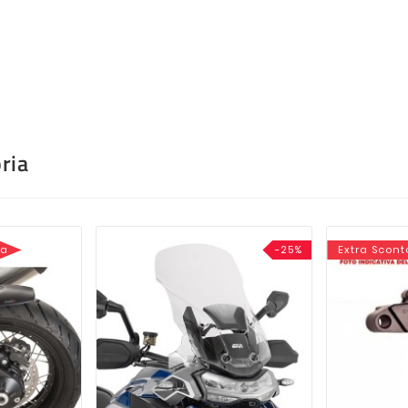
ria
sa
-25%
Extra Scont