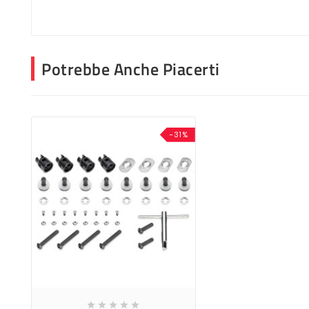
Potrebbe Anche Piacerti
-31%




