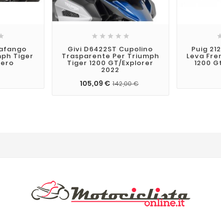






rafango
Givi D6422ST Cupolino
Puig 21
mph Tiger
Trasparente Per Triumph
Leva Fre
Nero
Tiger 1200 GT/explorer
1200 G
2022
€
105,09 €
142,00 €