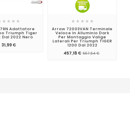










279N Adattatore
Arrow 72003VAN Terminale
C
no Triumph Tiger
Veloce In Alluminio Dark
S
t Dal 2022 Nero
Per Montaggio Valige
9
Laterali Per Triumph TIGER
31,99 €
1200 Dal 2022
457,18 €
557,54 €