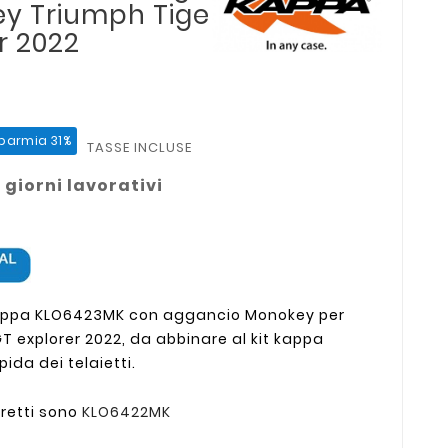
ey Triumph Tiger
r 2022
sparmia 31%
TASSE INCLUSE
 giorni lavorativi
i kappa KLO6423MK con aggancio Monokey per
T explorer 2022, da abbinare al kit kappa
ida dei telaietti.
rretti sono
KLO6422MK