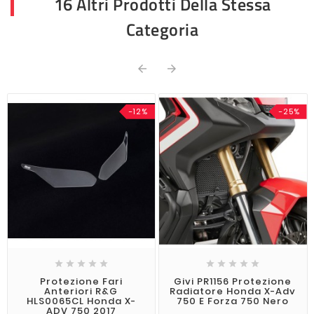
16 Altri Prodotti Della Stessa
Categoria


-12%
-25%










Protezione Fari
Givi PR1156 Protezione
Anteriori R&G
Radiatore Honda X-Adv
HLS0065CL Honda X-
750 E Forza 750 Nero
ADV 750 2017