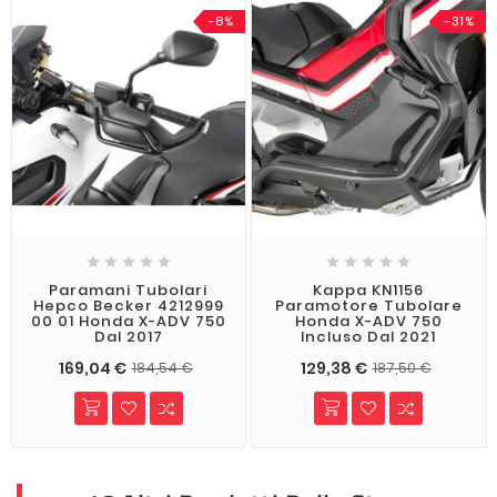
-8%
-31%










Paramani Tubolari
Kappa KN1156
Hepco Becker 4212999
Paramotore Tubolare
00 01 Honda X-ADV 750
Honda X-ADV 750
Dal 2017
Incluso Dal 2021
169,04 €
129,38 €
184,54 €
187,50 €