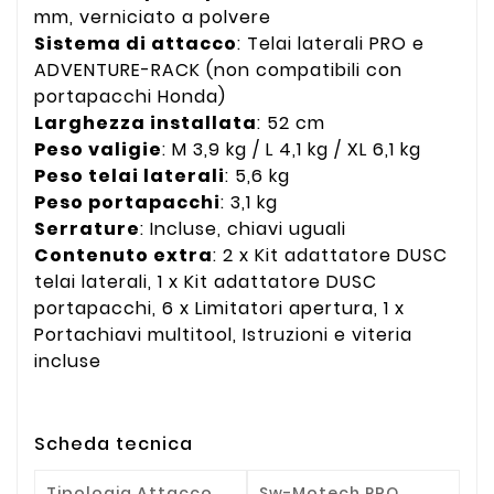
mm, verniciato a polvere
Sistema di attacco
: Telai laterali PRO e
ADVENTURE-RACK (non compatibili con
portapacchi Honda)
Larghezza installata
: 52 cm
Peso valigie
: M 3,9 kg / L 4,1 kg / XL 6,1 kg
Peso telai laterali
: 5,6 kg
Peso portapacchi
: 3,1 kg
Serrature
: Incluse, chiavi uguali
Contenuto extra
: 2 x Kit adattatore DUSC
telai laterali, 1 x Kit adattatore DUSC
portapacchi, 6 x Limitatori apertura, 1 x
Portachiavi multitool, Istruzioni e viteria
incluse
Scheda tecnica
Tipologia Attacco
Sw-Motech PRO