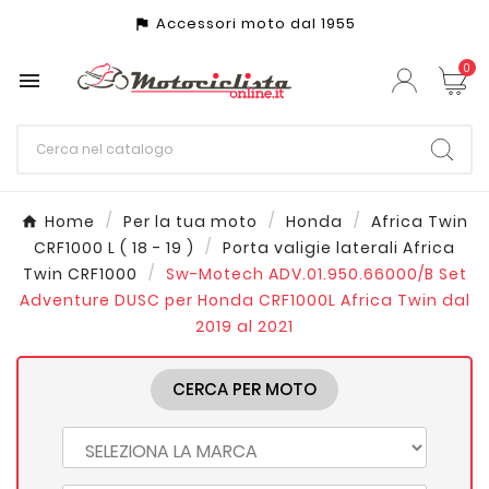
Accessori moto dal 1955
assistant_photo
0

Home
Per la tua moto
Honda
Africa Twin
CRF1000 L ( 18 - 19 )
Porta valigie laterali Africa
Twin CRF1000
Sw-Motech ADV.01.950.66000/B Set
Adventure DUSC per Honda CRF1000L Africa Twin dal
2019 al 2021
CERCA PER MOTO