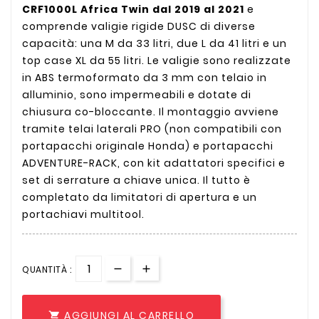
CRF1000L Africa Twin dal 2019 al 2021
e
comprende valigie rigide DUSC di diverse
capacità: una M da 33 litri, due L da 41 litri e un
top case XL da 55 litri. Le valigie sono realizzate
in ABS termoformato da 3 mm con telaio in
alluminio, sono impermeabili e dotate di
chiusura co-bloccante. Il montaggio avviene
tramite telai laterali PRO (non compatibili con
portapacchi originale Honda) e portapacchi
ADVENTURE-RACK, con kit adattatori specifici e
set di serrature a chiave unica. Il tutto è
completato da limitatori di apertura e un
portachiavi multitool.
QUANTITÀ :
AGGIUNGI AL CARRELLO
