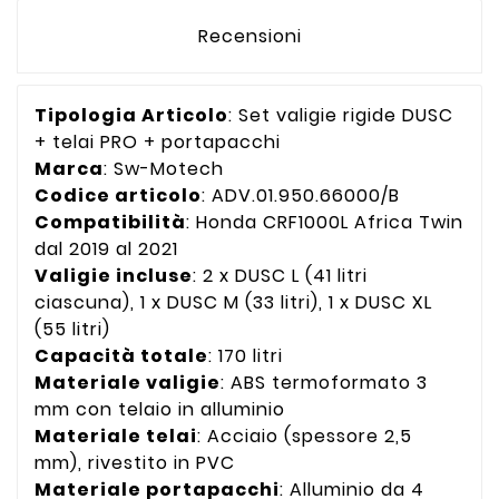
Recensioni
Tipologia Articolo
: Set valigie rigide DUSC
+ telai PRO + portapacchi
Marca
: Sw-Motech
Codice articolo
: ADV.01.950.66000/B
Compatibilità
: Honda CRF1000L Africa Twin
dal 2019 al 2021
Valigie incluse
: 2 x DUSC L (41 litri
ciascuna), 1 x DUSC M (33 litri), 1 x DUSC XL
(55 litri)
Capacità totale
: 170 litri
Materiale valigie
: ABS termoformato 3
mm con telaio in alluminio
Materiale telai
: Acciaio (spessore 2,5
mm), rivestito in PVC
Materiale portapacchi
: Alluminio da 4