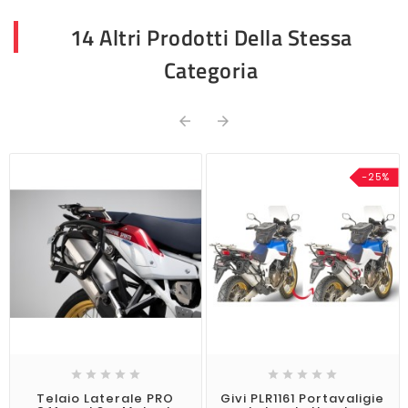
14 Altri Prodotti Della Stessa
Categoria


-25%










Telaio Laterale PRO
Givi PLR1161 Portavaligie