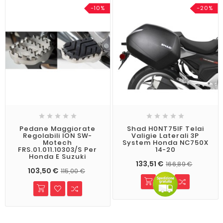
-10%
-20%










Pedane Maggiorate
Shad H0NT75IF Telai
Regolabili ION SW-
Valigie Laterali 3P
Motech
System Honda NC750X
FRS.01.011.10303/S Per
14-20
Honda E Suzuki
133,51 €
166,89 €
103,50 €
115,00 €