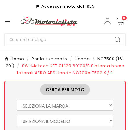
Accessori moto dal 1955
assistant_photo
0

Home
Per la tua moto
Honda
NC750S (16 -
20 )
SW-Motech KFT.01.129.60100/B Sistema borse
laterali AERO ABS Honda NC700e 7502 X / S
CERCA PER MOTO