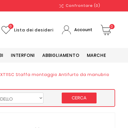
Confrontare
(0)
0
0
Account
Lista dei desideri
BI
INTERFONI
ABBIGLIAMENTO
MARCHE
XT11SC Staffa montaggio Antifurto da manubrio
CERCA