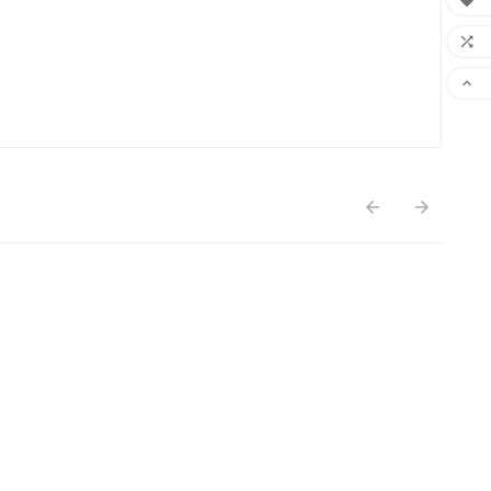




