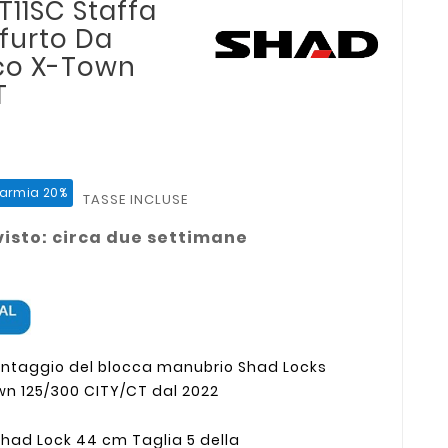
T11SC Staffa
furto Da
co X-Town
T
parmia 20%
TASSE INCLUSE
isto: circa due settimane
montaggio del blocca manubrio Shad Locks
wn 125/300 CITY/CT dal 2022
Shad Lock 44 cm Taglia 5 della