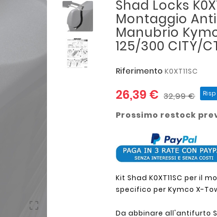
Shad Locks K0X
Montaggio Anti
Manubrio Kym
125/300 CITY/C
Riferimento
K0XT11SC
26,39 €
Ris
32,99 €
Prossimo restock prev
Kit Shad K0XT11SC per il 
specifico per Kymco X-To

Da abbinare all'antifurto 