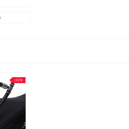
5
-20%