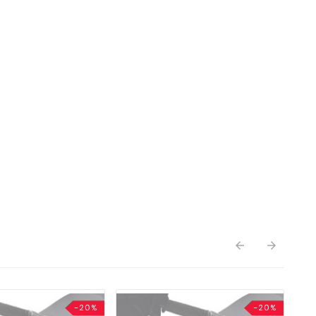


-20%
-20%