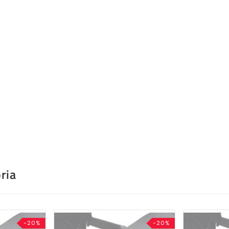
ria
-20%
-20%