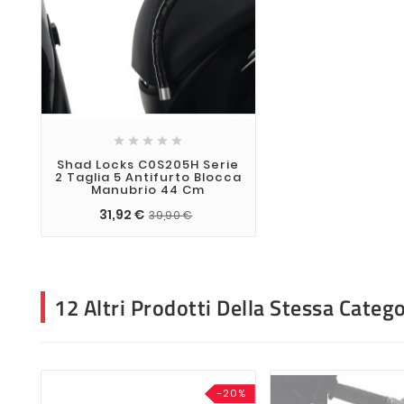





Shad Locks C0S205H Serie
2 Taglia 5 Antifurto Blocca
Manubrio 44 Cm
31,92 €
39,90 €
12 Altri Prodotti Della Stessa Catego
-20%