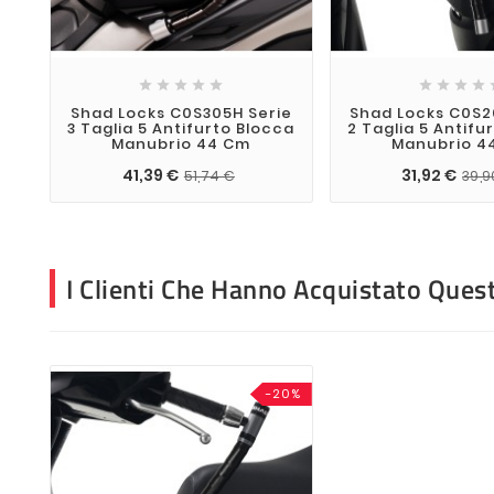









Shad Locks C0S305H Serie
Shad Locks C0S2
3 Taglia 5 Antifurto Blocca
2 Taglia 5 Antifu
Manubrio 44 Cm
Manubrio 4
41,39 €
31,92 €
51,74 €
39,9
I Clienti Che Hanno Acquistato Que
-20%