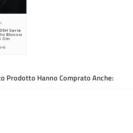

05H Serie
rto Blocca
4 Cm
0 €
sto Prodotto Hanno Comprato Anche: