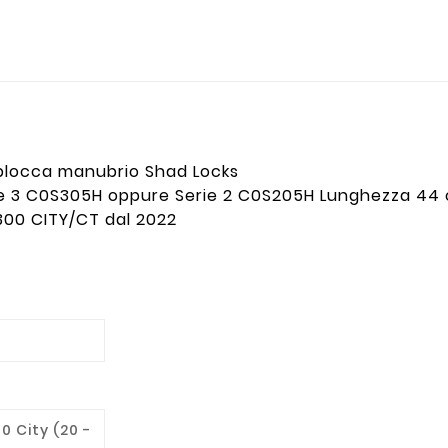
o blocca manubrio Shad Locks
erie 3 C0S305H oppure Serie 2 C0S205H Lunghezza 44
300 CITY/CT dal 2022
0 City (20 -