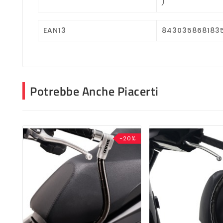
)
EAN13
843035868183
Potrebbe Anche Piacerti
-20%