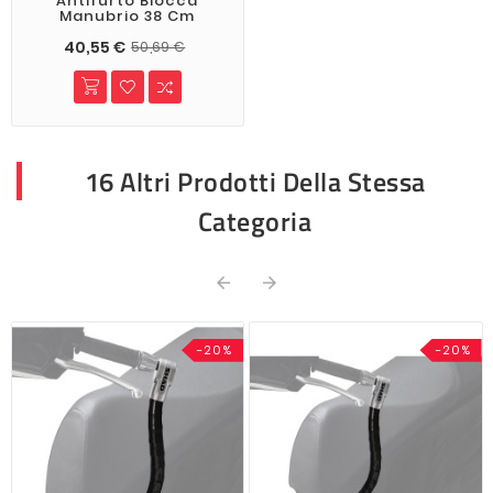
Antifurto Blocca
Manubrio 38 Cm
40,55 €
50,69 €
16 Altri Prodotti Della Stessa
Categoria


-20%
-20%