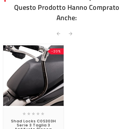
Questo Prodotto Hanno Comprato
Anche:


-20%





Shad Locks C0S303H
Serie 3 Taglia 3