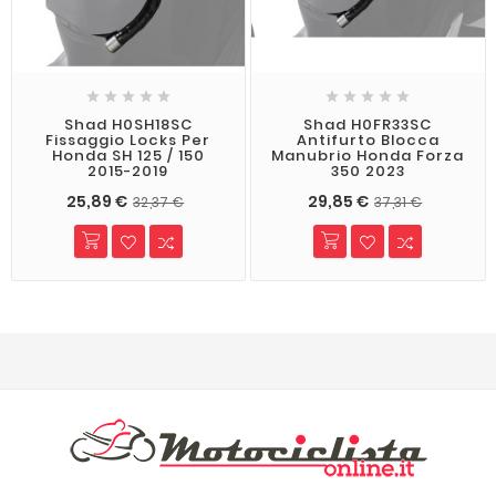










Shad H0SH18SC
Shad H0FR33SC
Fissaggio Locks Per
Antifurto Blocca
Honda SH 125 / 150
Manubrio Honda Forza
2015-2019
350 2023
25,89 €
29,85 €
32,37 €
37,31 €