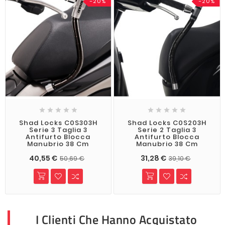
-20%
-20%










Shad Locks C0S303H
Shad Locks C0S203H
Serie 3 Taglia 3
Serie 2 Taglia 3
Antifurto Blocca
Antifurto Blocca
Manubrio 38 Cm
Manubrio 38 Cm
40,55 €
31,28 €
50,69 €
39,10 €
I Clienti Che Hanno Acquistato