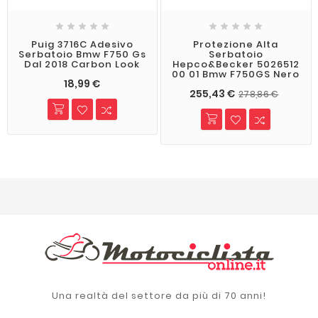










Puig 3716C Adesivo
Protezione Alta
Serbatoio Bmw F750 Gs
Serbatoio
Dal 2018 Carbon Look
Hepco&Becker 5026512
00 01 Bmw F750GS Nero
18,99 €
255,43 €
278,86 €
Una realtà del settore da più di 70 anni!