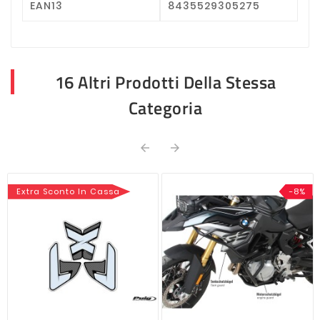
EAN13
8435529305275
16 Altri Prodotti Della Stessa
Categoria


Extra Sconto In Cassa
-8%