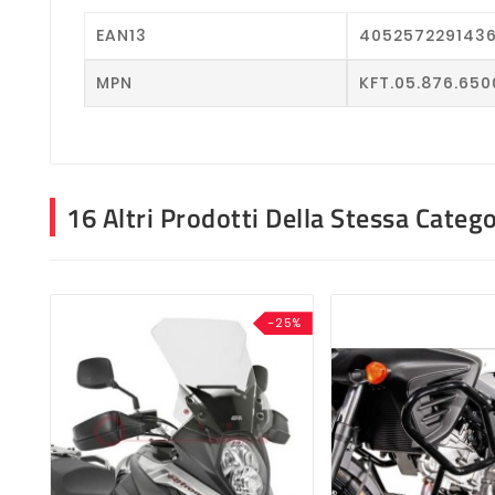
EAN13
405257229143
MPN
KFT.05.876.650
16 Altri Prodotti Della Stessa Catego
-25%