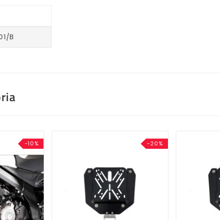
6
01/B
ria
-10%
-20%