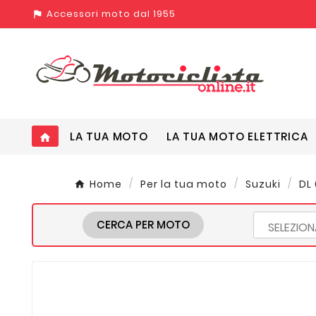
Accessori moto dal 1955
assistant_photo
LA TUA MOTO
LA TUA MOTO ELETTRICA
home
Home
Per la tua moto
Suzuki
DL 
CERCA PER MOTO