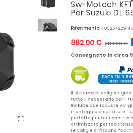
Sw-Motech KFT.
Per Suzuki DL 6
Riferimento
40525722914
882,00 €
980,00 €
Consegnato in circa 5
Il sistema di valigie rigi
tutto il necessario per il 
Include due robuste valigie 
montaggio e serrature. Le 
perfette per tour sportivi 

ottimizzato per resistenza
Le valigie si fissano facil