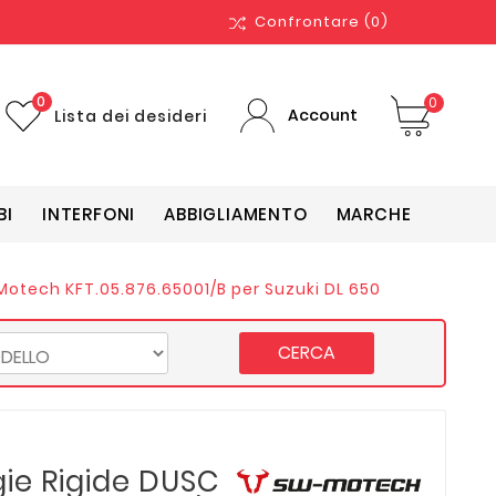
Confrontare
(0)
0
0
Account
Lista dei desideri
BI
INTERFONI
ABBIGLIAMENTO
MARCHE
Motech KFT.05.876.65001/B per Suzuki DL 650
CERCA
gie Rigide DUSC