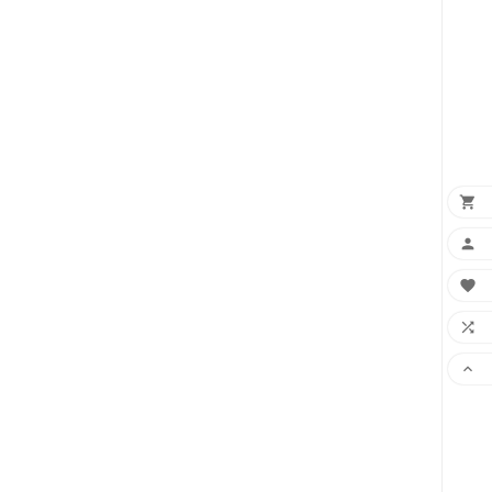




