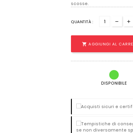
scosse.
QUANTITÀ :
AGGIUNGI AL CARR

DISPONIBILE