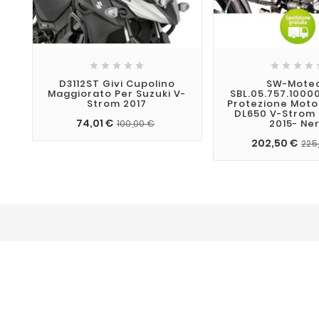









D3112ST Givi Cupolino
SW-Mote
Maggiorato Per Suzuki V-
SBL.05.757.1000
Strom 2017
Protezione Moto
DL650 V-Strom 
74,01 €
2015- Ne
100,00 €
202,50 €
225