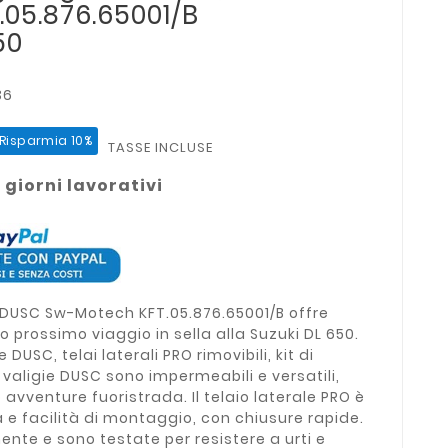
05.876.65001/B
50
36
Risparmia 10%
TASSE INCLUSE
 giorni lavorativi
de DUSC Sw-Motech KFT.05.876.65001/B offre
tuo prossimo viaggio in sella alla Suzuki DL 650.
DUSC, telai laterali PRO rimovibili, kit di
valigie DUSC sono impermeabili e versatili,
o avventure fuoristrada. Il telaio laterale PRO è
 e facilità di montaggio, con chiusure rapide.
mente e sono testate per resistere a urti e