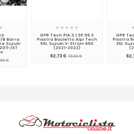






ch
GPR Tech PIA.S.1.SP.55.3
GPR Tech
0/B Barra
Piastra Bauletto Alpi Tech
Piastra B
re Suzuki
55L Suzuki V-Strom 650
35L Suz
2011-/XT
(2021-2022)
(
ro
62,73 €
62,
79,30 €
,00 €