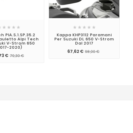










 PIA.S.1.SP.35.2
Kappa KHP3112 Paramani
auletto Alpi Tech
Per Suzuki DL 650 V-Strom
T
uki V-Strom 650
Dal 2017
2017-2020)
67,62 €
98,00 €
73 €
79,30 €