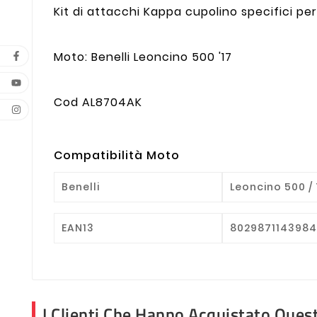
Kit di attacchi Kappa cupolino specifici per
Moto: Benelli Leoncino 500 '17
Cod AL8704AK
Compatibilità Moto
Benelli
Leoncino 500 / T
EAN13
802987114398
I Clienti Che Hanno Acquistato Que