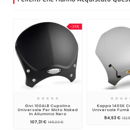
-25%









Givi 100ALB Cupolino
Kappa 140SK C
Universale Per Moto Naked
Universale Fumè
In Alluminio Nero
84,53 €
122,
107,31 €
145,00 €