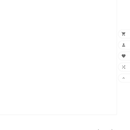




