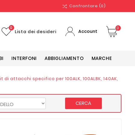
Confrontare
(0)
0
0
Account
Lista dei desideri
BI
INTERFONI
ABBIGLIAMENTO
MARCHE
t di attacchi specifico per 100ALK, 100ALBK, 140AK,
CERCA