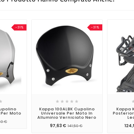
-31%
-31%






upolino
Kappa 100ALBK Cupolino
Kappa 
 Per Moto
Universale Per Moto In
Posterior
Alluminio Verniciato Nero
Le
50 €
97,63 €
124,
141,50 €