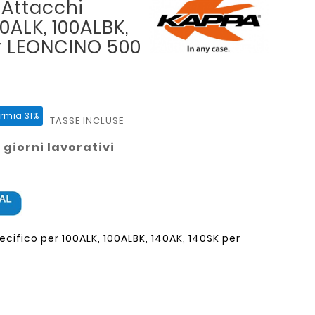
 Attacchi
00ALK, 100ALBK,
er LEONCINO 500
rmia 31%
TASSE INCLUSE
 giorni lavorativi
ecifico per 100ALK, 100ALBK, 140AK, 140SK per