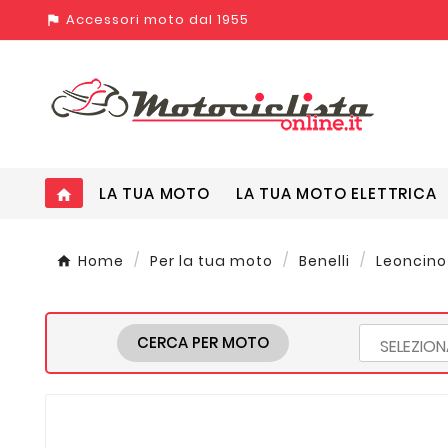
Accessori moto dal 1955
assistant_photo
LA TUA MOTO
LA TUA MOTO ELETTRICA
home
Home
Per la tua moto
Benelli
Leoncino 5
CERCA PER MOTO