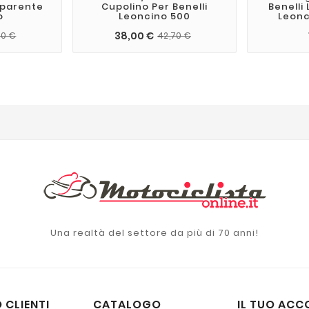
sparente
Cupolino Per Benelli
Benelli
o
Leoncino 500
Leonci
38,00 €
50 €
42,70 €
Una realtà del settore da più di 70 anni!
 CLIENTI
CATALOGO
IL TUO ACC