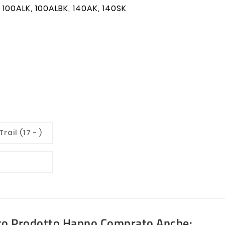
 100ALK, 100ALBK, 140AK, 140SK
rail (17 - )
4
sto Prodotto Hanno Comprato Anche: