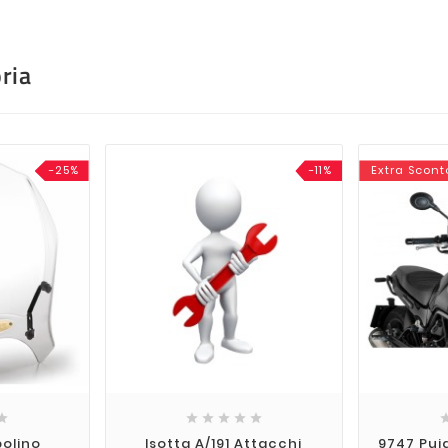
ria
-25%
-11%
Extra Scont






polino
Isotta A/191 Attacchi
9747 Pui