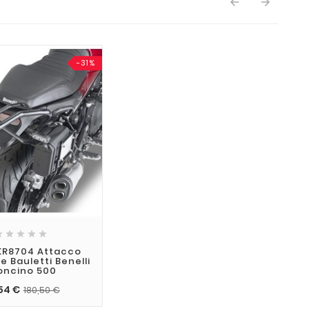


-31%





KR8704 Attacco
e Bauletti Benelli
oncino 500
54 €
180,50 €