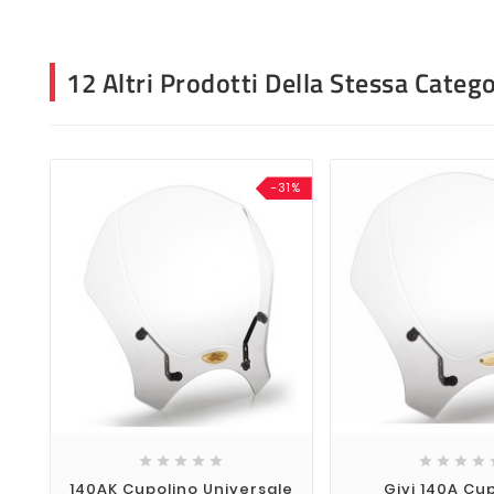
12 Altri Prodotti Della Stessa Catego
-31%









140AK Cupolino Universale
Givi 140A Cu