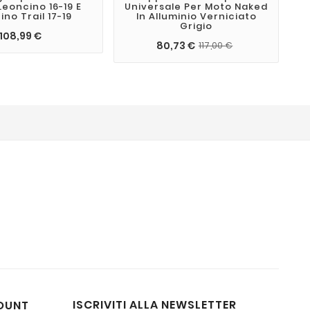
 Leoncino 16-19 E
Universale Per Moto Naked
no Trail 17-19
In Alluminio Verniciato
T
Grigio
108,99 €
80,73 €
117,00 €
ISCRIVITI ALLA NEWSLETTER
OUNT