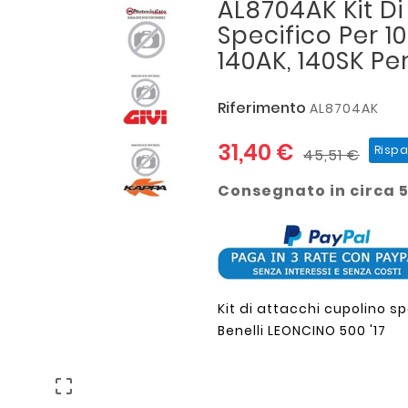
AL8704AK Kit Di
Specifico Per 1
140AK, 140SK P
Riferimento
AL8704AK
31,40 €
Rispa
45,51 €
Consegnato in circa 5
Kit di attacchi cupolino sp
Benelli LEONCINO 500 '17
