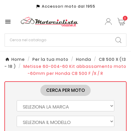
Accessori moto dal 1955
assistant_photo
0

Home
Per la tua moto
Honda
CB 500 X (13
- 18 )
Metisse 60-004-60 Kit abbassamento moto
-60mm per Honda CB 500 F /X / R
CERCA PER MOTO