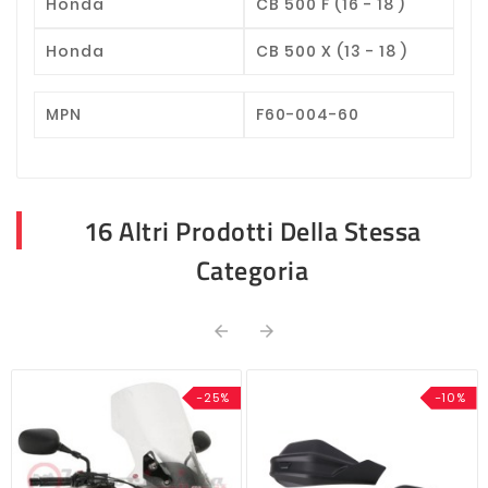
Honda
CB 500 F (16 - 18 )
Honda
CB 500 X (13 - 18 )
MPN
F60-004-60
16 Altri Prodotti Della Stessa
Categoria


-25%
-10%