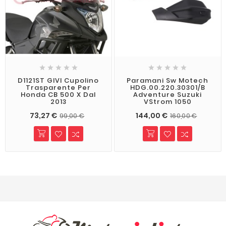










D1121ST GIVI Cupolino
Paramani Sw Motech
Trasparente Per
HDG.00.220.30301/B
Honda CB 500 X Dal
Adventure Suzuki
2013
VStrom 1050
73,27 €
144,00 €
99,00 €
160,00 €