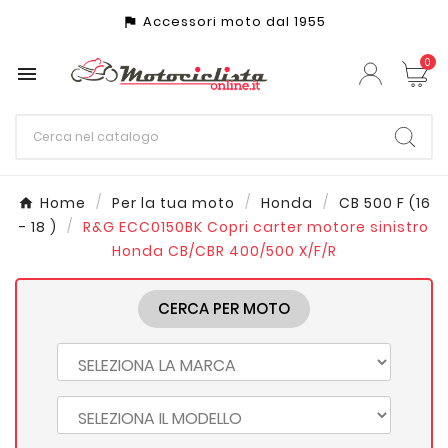
Accessori moto dal 1955
assistant_photo
0

Home
Per la tua moto
Honda
CB 500 F (16
- 18 )
R&G ECC0150BK Copri carter motore sinistro
Honda CB/CBR 400/500 X/F/R
CERCA PER MOTO