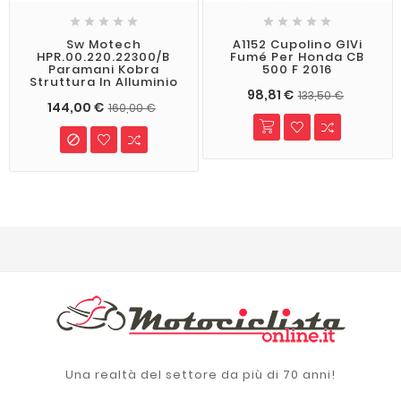










Sw Motech
A1152 Cupolino GIVi
HPR.00.220.22300/B
Fumé Per Honda CB
Paramani Kobra
500 F 2016
Struttura In Alluminio
98,81 €
133,50 €
144,00 €
160,00 €

Una realtà del settore da più di 70 anni!