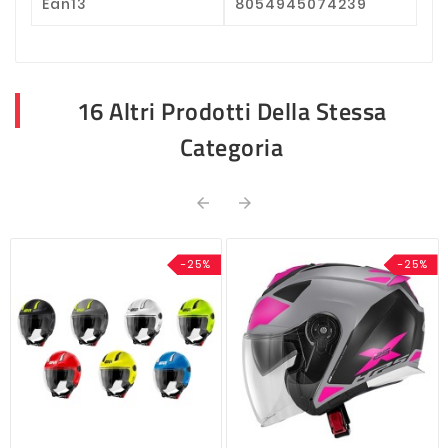
Ean13
8054945074239
16 Altri Prodotti Della Stessa
Categoria


-25%
-25%