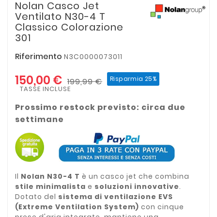
Nolan Casco Jet
Ventilato N30-4 T
Classico Colorazione
301
Riferimento
N3C0000073011
150,00 €
Risparmia 25%
199,99 €
TASSE INCLUSE
Prossimo restock previsto: circa due
settimane
Il
Nolan N30-4 T
è un casco jet che combina
stile minimalista
e
soluzioni innovative
.
Dotato del
sistema di ventilazione EVS
(Extreme Ventilation System)
con cinque
prese d'aria integrate, mantiene una