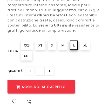
temperatura interna costante, ideale per il
traffico urbano.
La sua
leggerezza
, circa 1 kg, e
i tessuti interni
Clima Comfort
eco-sostenibili
con costruzione a rete, assicurano comfort e
sostenibilità.
La
visiera Ultrawide
resistente ai
graffi garantisce un'ampia visuale.
XXS
XS
S
M
L
XL
TAGLIA :
XXL
QUANTITÀ :
AGGIUNGI AL CARRELLO
