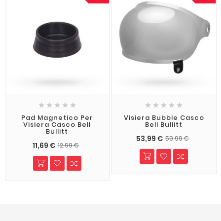










Pad Magnetico Per
Visiera Bubble Casco
Visiera Casco Bell
Bell Bullitt
Bullitt
53,99 €
59,99 €
11,69 €
12,99 €