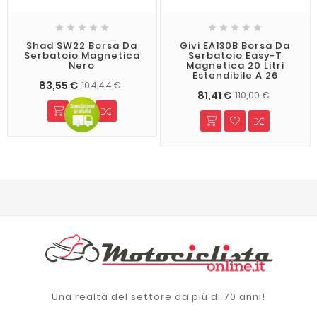










Shad SW22 Borsa Da
Givi EA130B Borsa Da
Serbatoio Magnetica
Serbatoio Easy-T
Nero
Magnetica 20 Litri
Estendibile A 26
83,55 €
104,44 €
81,41 €
110,00 €
Una realtà del settore da più di 70 anni!